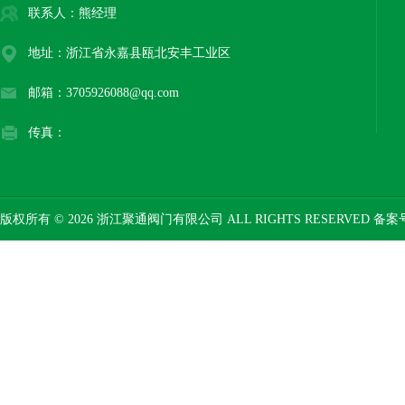
联系人：熊经理
地址：浙江省永嘉县瓯北安丰工业区
邮箱：3705926088@qq.com
传真：
版权所有 © 2026 浙江聚通阀门有限公司 ALL RIGHTS RESERVED 备