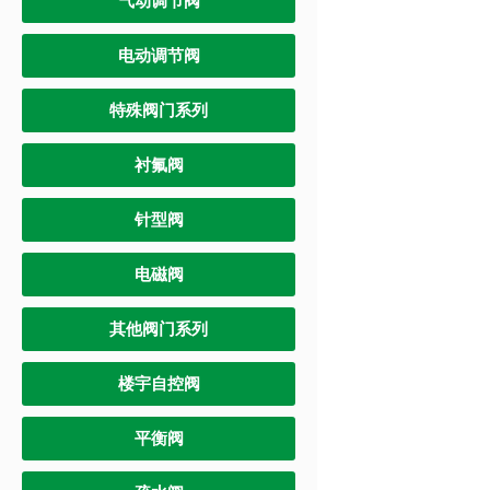
气动调节阀
电动调节阀
特殊阀门系列
衬氟阀
针型阀
电磁阀
其他阀门系列
楼宇自控阀
平衡阀