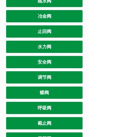
疏水阀
冶金阀
止回阀
水力阀
安全阀
调节阀
蝶阀
呼吸阀
截止阀