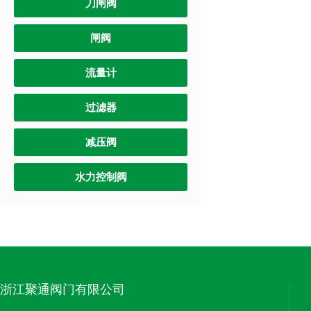
刀闸阀
闸阀
流量计
过滤器
减压阀
水力控制阀
浙江聚通阀门有限公司