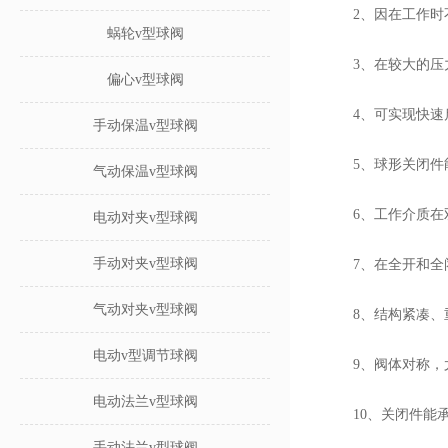
2、因在工作时不
蜗轮v型球阀
3、在较大的压力
偏心v型球阀
4、可实现快速启闭
手动保温v型球阀
5、球形关闭件能
气动保温v型球阀
6、工作介质在
电动对夹v型球阀
手动对夹v型球阀
7、在全开和全闭
气动对夹v型球阀
8、结构紧凑、重
电动v型调节球阀
9、阀体对称，尤
电动法兰v型球阀
10、关闭件能承
手动法兰v型球阀