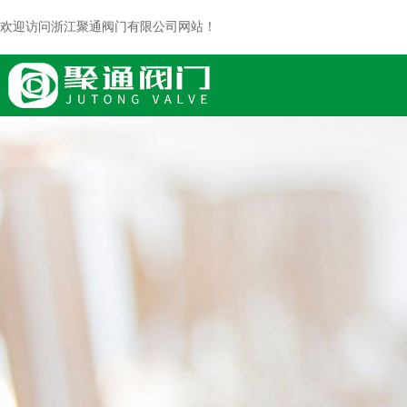
欢迎访问浙江聚通阀门有限公司网站！