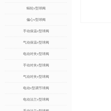
蜗轮v型球阀
偏心v型球阀
手动保温v型球阀
气动保温v型球阀
电动对夹v型球阀
手动对夹v型球阀
气动对夹v型球阀
电动v型调节球阀
电动法兰v型球阀
手动法兰v型球阀