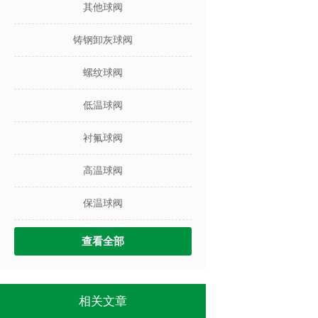
其他球阀
铸钢卸灰球阀
螺纹球阀
低温球阀
衬氟球阀
高温球阀
保温球阀
查看全部
相关文章