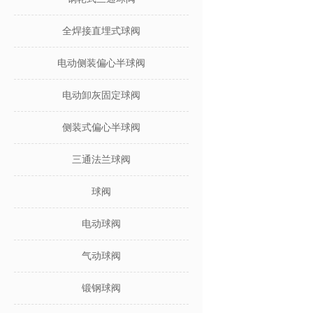
全焊接直埋式球阀
电动侧装偏心半球阀
电动卸灰固定球阀
侧装式偏心半球阀
三通法兰球阀
球阀
电动球阀
气动球阀
锻钢球阀