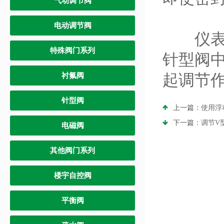
气动调节阀
电动调节阀
仪表针
特殊阀门系列
针型阀
起调节
衬氟阀
针型阀
上一篇：
使用浮
下一篇：
调节V
电磁阀
其他阀门系列
楼宇自控阀
平衡阀