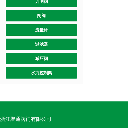
刀闸阀
闸阀
流量计
过滤器
减压阀
水力控制阀
浙江聚通阀门有限公司