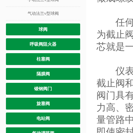
气动法兰v型球阀
任何阀
球阀
为截止
芯就是
呼吸阀阻火器
柱塞阀
仪表针
隔膜阀
截止阀
锻钢阀门
阀门具
旋塞阀
力高、
量管路
电站阀
即使密