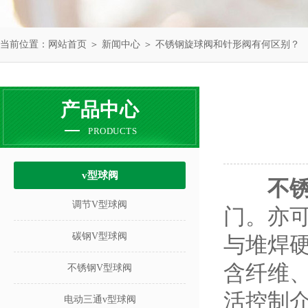
当前位置：
网站首页
＞
新闻中心
＞ 不锈钢旋球阀和针形阀有何区别？
产品中心
PRODUCTS
v型球阀
不
调节V型球阀
门。亦
碳钢V型球阀
与堆焊
含纤维
不锈钢V型球阀
活控制
电动三通v型球阀