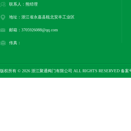
联系人：熊经理
地址：浙江省永嘉县瓯北安丰工业区
邮箱：3705926088@qq.com
传真：
版权所有 © 2026 浙江聚通阀门有限公司 ALL RIGHTS RESERVED 备