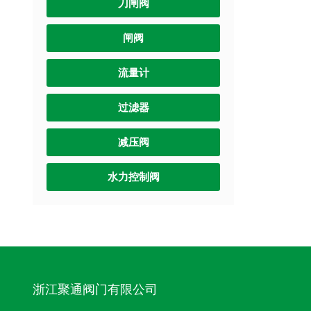
刀闸阀
闸阀
流量计
过滤器
减压阀
水力控制阀
浙江聚通阀门有限公司