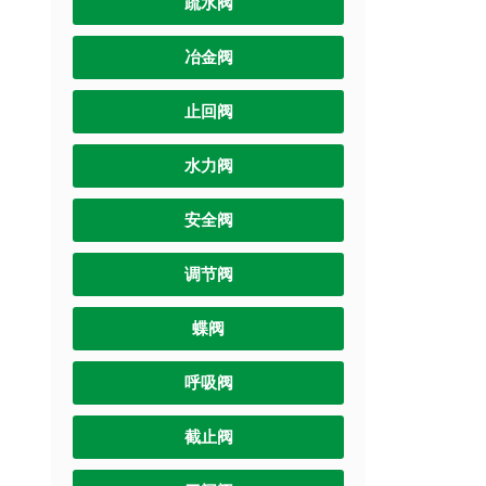
疏水阀
冶金阀
止回阀
水力阀
安全阀
调节阀
蝶阀
呼吸阀
截止阀