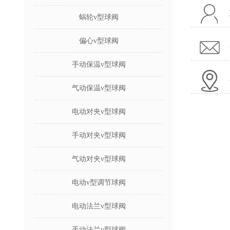
蜗轮v型球阀
偏心v型球阀
手动保温v型球阀
气动保温v型球阀
电动对夹v型球阀
手动对夹v型球阀
气动对夹v型球阀
电动v型调节球阀
电动法兰v型球阀
手动法兰v型球阀