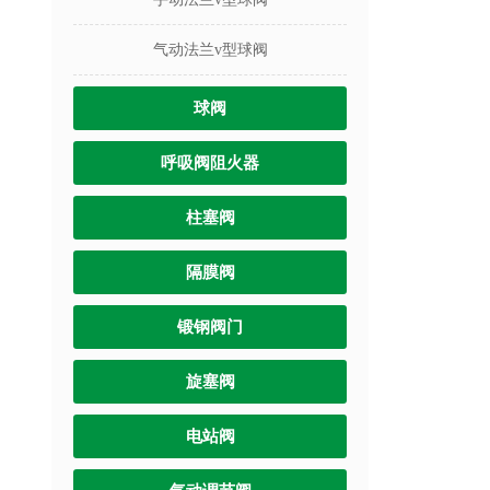
气动法兰v型球阀
球阀
呼吸阀阻火器
柱塞阀
隔膜阀
锻钢阀门
旋塞阀
电站阀