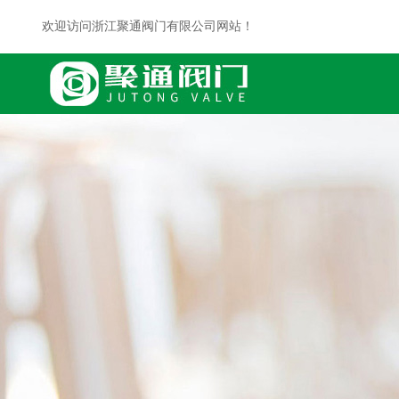
欢迎访问浙江聚通阀门有限公司网站！