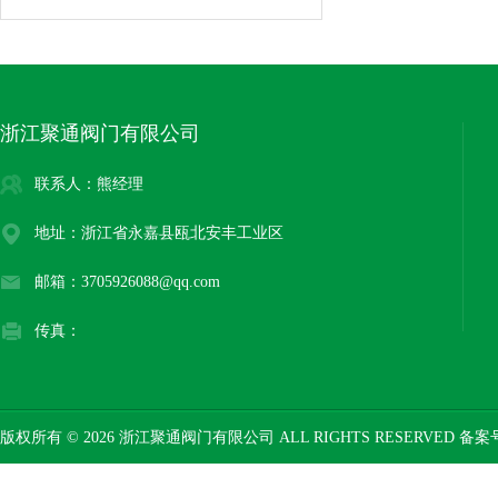
浙江聚通阀门有限公司
联系人：熊经理
地址：浙江省永嘉县瓯北安丰工业区
邮箱：3705926088@qq.com
传真：
版权所有 © 2026 浙江聚通阀门有限公司 ALL RIGHTS RESERVED 备