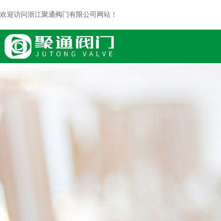
欢迎访问浙江聚通阀门有限公司网站！