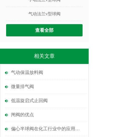
气动法兰v型球阀
查看全部
相关文章
气动保温放料阀
微量排气阀
低温旋启式止回阀
闸阀的优点
偏心半球阀在化工行业中的应用及发展前景