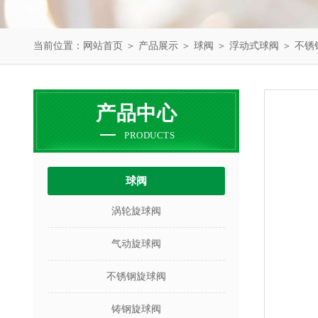
当前位置：
网站首页
＞
产品展示
＞
球阀
＞
浮动式球阀
＞ 不锈
产品中心
PRODUCTS
球阀
涡轮旋球阀
气动旋球阀
不锈钢旋球阀
铸钢旋球阀