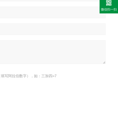
微信扫一扫
填写阿拉伯数字），如：三加四=7