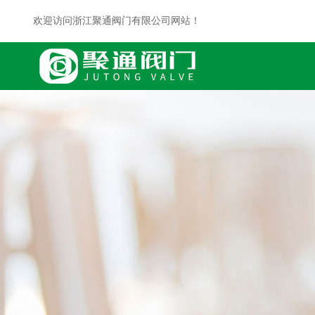
欢迎访问浙江聚通阀门有限公司网站！