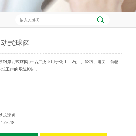
浮动式球阀
锈钢浮动式球阀 产品广泛应用于化工、石油、轻纺、电力、食物
造纸工作的系统控制。
动式球阀
21-06-18