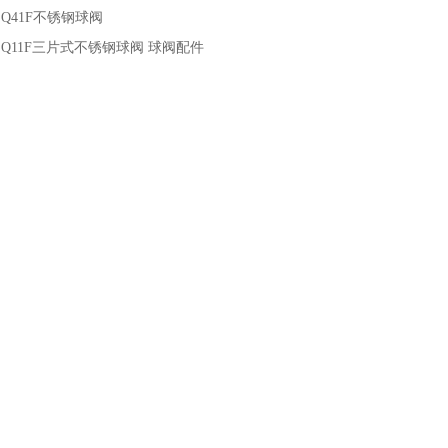
：
Q41F不锈钢球阀
：
Q11F三片式不锈钢球阀 球阀配件