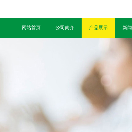
网站首页
公司简介
产品展示
新闻