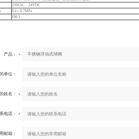
220VAC、24VDC
a
0.4～0.7MPa
100:1
产品：
的单位：
的姓名：
系电话：
用邮箱：