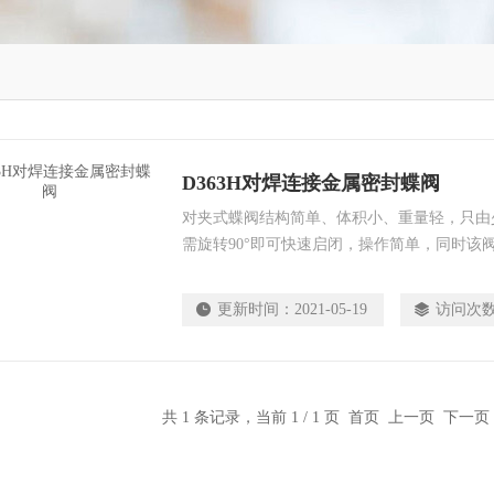
D363H对焊连接金属密封蝶阀
对夹式蝶阀结构简单、体积小、重量轻，只由
需旋转90°即可快速启闭，操作简单，同时该
性。蝶阀处于*开启位置时，蝶板厚度是介质
过该阀门所产生的压力降很小，故具有较好的
更新时间：
2021-05-19
访问次
封和金属的密封两种密封型式。弹性密封阀门
或附在蝶板周边。
共 1 条记录，当前 1 / 1 页 首页 上一页 下一