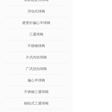
浮动式球阀
硬密封偏心半球阀
三通球阀
不锈钢球阀
片式内丝球阀
广式丝扣球阀
偏心半球阀
不锈钢三通球阀
锅轮式三通球阀