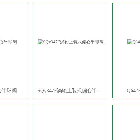
心半球阀
SQy347F涡轮上装式偏心半球阀
Q64