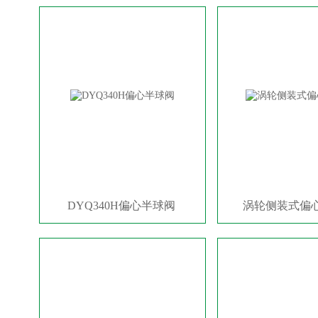
DYQ340H偏心半球阀
涡轮侧装式偏