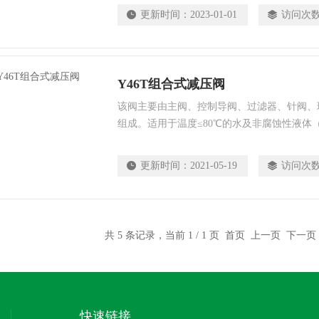
更新时间：
2023-01-01
访问次
Y46T组合式减压阀
该阀主要由主阀、控制导阀、过滤器、针阀、
组成。适用于温度≤80℃的水及非腐蚀性液体
要降低到一定范围的设备和管路系统上，通过
需要的出口压力值。当进口力或流量发生变化
更新时间：
2021-05-19
访问次
动保持出口压力在一定的范围内。
共 5 条记录，当前 1 / 1 页 首页 上一页 下一
快速链接