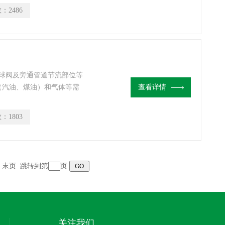
数：
2486
球阀及旁通管道节流部位等
（汽油、煤油）和气体等需
查看详情
调节将进口压力降低至某一
时，靠介质本身的能量可自
数：
1803
页 末页 跳转到第
页
关注我们