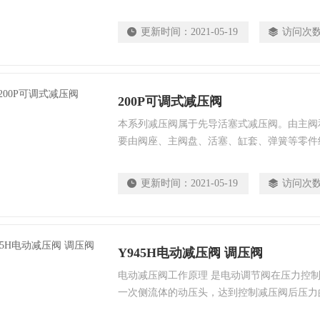
的。结构严谨、新颖、运行流畅、体形轻巧便
减“动压”又减“静压”，材料采用不锈钢，适
更新时间：
2021-05-19
访问次
200P可调式减压阀
本系列减压阀属于先导活塞式减压阀。由主阀
要由阀座、主阀盘、活塞、缸套、弹簧等零件
瓣、膜片、弹簧、调节弹簧等零件组成。
更新时间：
2021-05-19
访问次
Y945H电动减压阀 调压阀
电动减压阀工作原理 是电动调节阀在压力控
一次侧流体的动压头，达到控制减压阀后压力
一般应当水平安装。