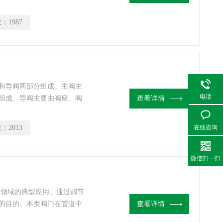
于安装、减压比例稳定，即
用于清洁水和气体。
数：
1987
和导阀两部分组成。主阀主
电话
组成。导阀主要由阀座、阀
查看详情
在线咨询
数：
2013
微信扫一扫
制领域的典型应用。通过调节
的目的。本类阀门在管道中
查看详情