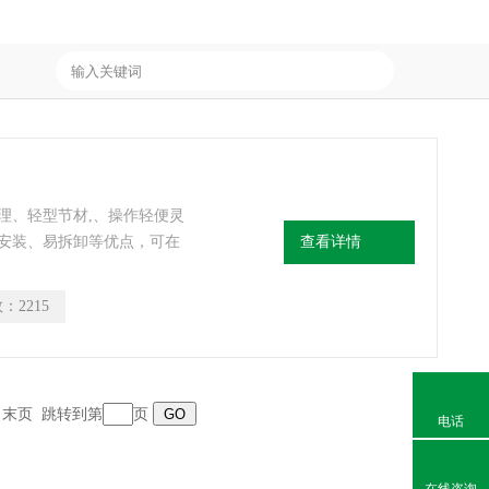
理、轻型节材,、操作轻便灵
安装、易拆卸等优点，可在
查看详情
50℃情况下正常工作。
数：
2215
页 末页 跳转到第
页
电话
在线咨询