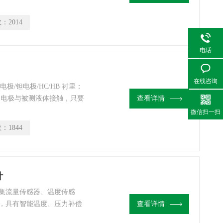
体型（10米信号线）
数：
2014
电话
在线咨询
电极/钽电极/HC/HB 衬里：
和电极与被测液体接触，只要
查看详情
损。
微信扫一扫
数：
1844
计
集流量传感器、温度传感
，具有智能温度、压力补偿
查看详情
需要脉冲信号输出、二线制4