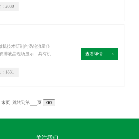
，就地液晶显示介质温度
数：
2030
（m3/h）和累计标况体积
片微机技术研制的涡轮流量传
双排液晶现场显示，具有机
查看详情
电源干扰、抗雷击、成本低
能补偿仪表系数非线性，并
数：
1831
瞬时流量（4位有效数字）
有有效数据掉电后保持10
末页
跳转到第
页
关注我们