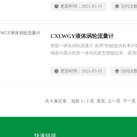
～20mADC输出或RS485通讯时采用）供电
更新时间：
2021-05-19
访问次
（℃）、工作压力（MPa）、瞬时标况体积流量
流量（m3）。
CXLWGY液体涡轮流量计
智能一体化涡轮流量计 采用*的超低功耗单
感器与显示积算一体化的新型智能仪表，采用
构紧凑、读数直观清晰、可靠性高、不受外界
等明显优点。仪表具备仪表系数三点修正，智
更新时间：
2021-05-19
访问次
可进行现场修正。高清晰液晶显示器同时显示
及累积流量（8位有效数字，带清零功能）。所
年不丢。
共 8 条记录，当前 1 / 2 页 首页 上一页
下一页
快速链接