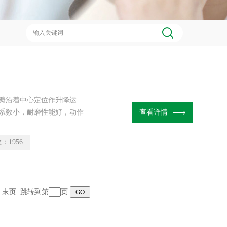
瓣沿着中心定位作升降运
系数小，耐磨性能好，动作
查看详情
道，起防止介质回流。
数：
1956
页 末页 跳转到第
页