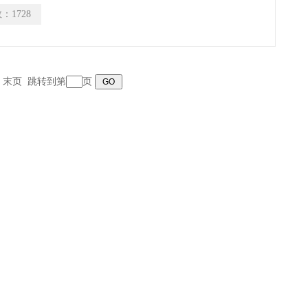
。其产品在业内有一定的价
数：
1728
页 末页 跳转到第
页