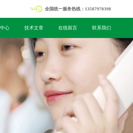
全国统一服务热线：13587970398
中心
技术文章
在线留言
联系我们