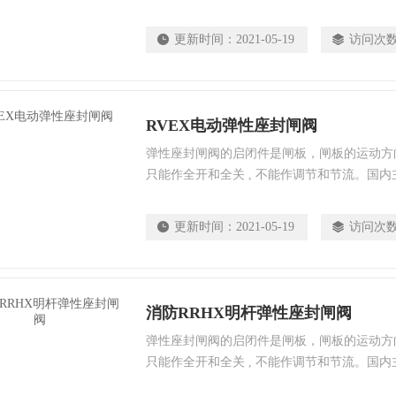
设备有限公司和湖南邵阳新兴水电机械设备厂
工部、中国化工装备总公司定点管理生产企业
更新时间：
2021-05-19
访问次
格优势和技术优势。
RVEX电动弹性座封闸阀
弹性座封闸阀的启闭件是闸板，闸板的运动方
只能作全开和全关 , 不能作调节和节流。国
设备有限公司和湖南邵阳新兴水电机械设备厂
工部、中国化工装备总公司定点管理生产企业
更新时间：
2021-05-19
访问次
格优势和技术优势。
消防RRHX明杆弹性座封闸阀
弹性座封闸阀的启闭件是闸板，闸板的运动方
只能作全开和全关 , 不能作调节和节流。国
设备有限公司和湖南邵阳新兴水电机械设备厂