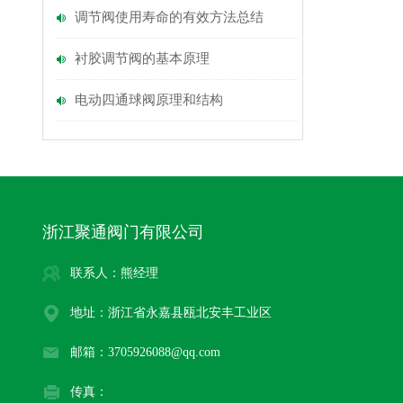
调节阀使用寿命的有效方法总结
衬胶调节阀的基本原理
电动四通球阀原理和结构
浙江聚通阀门有限公司
联系人：熊经理
地址：浙江省永嘉县瓯北安丰工业区
邮箱：3705926088@qq.com
传真：