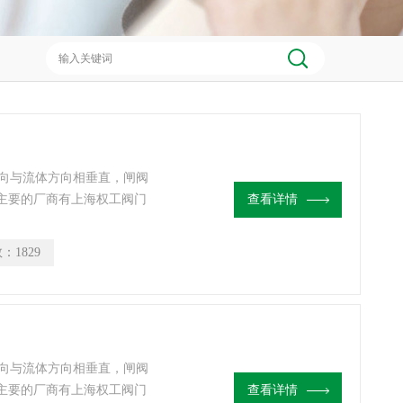
向与流体方向相垂直，闸阀
内主要的厂商有上海权工阀门
查看详情
。其公司是机械工业部、化
。其产品在业内有一定的价
数：
1829
向与流体方向相垂直，闸阀
内主要的厂商有上海权工阀门
查看详情