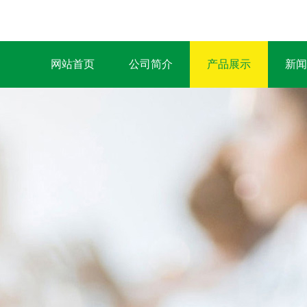
网站首页
公司简介
产品展示
新闻