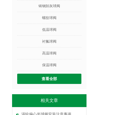
铸钢卸灰球阀
螺纹球阀
低温球阀
衬氟球阀
高温球阀
保温球阀
查看全部
相关文章
涡轮偏心半球阀安装注意事项