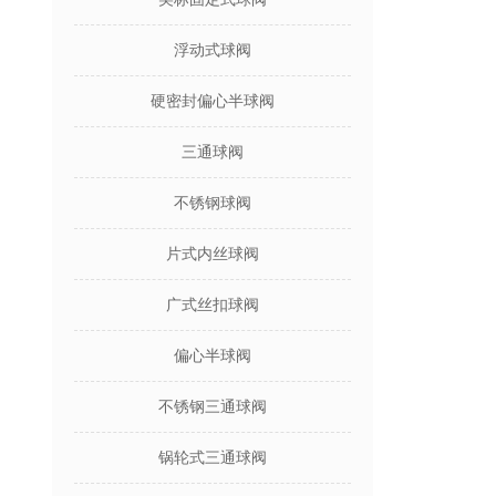
浮动式球阀
硬密封偏心半球阀
三通球阀
不锈钢球阀
片式内丝球阀
广式丝扣球阀
偏心半球阀
不锈钢三通球阀
锅轮式三通球阀