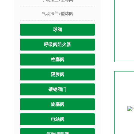
气动法兰v型球阀
球阀
呼吸阀阻火器
柱塞阀
隔膜阀
锻钢阀门
旋塞阀
电站阀