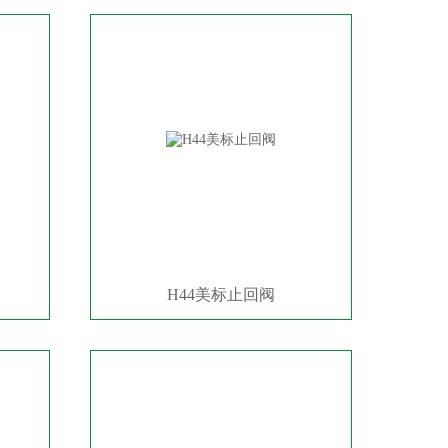
H44美标止回阀