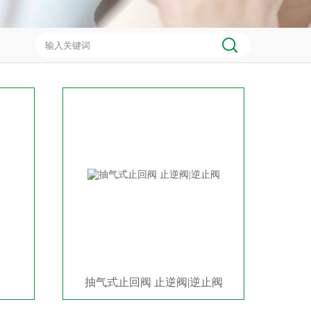
抽气式止回阀 止逆阀|逆止阀