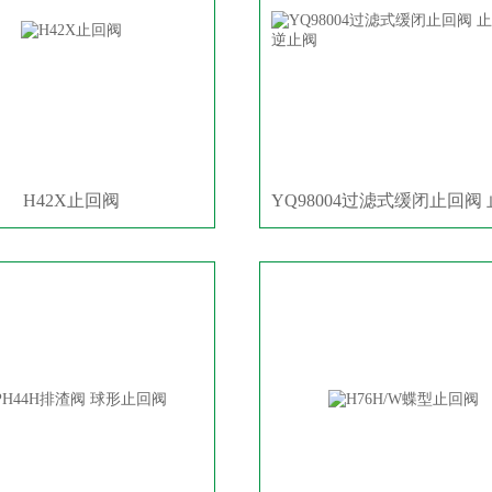
H42X止回阀