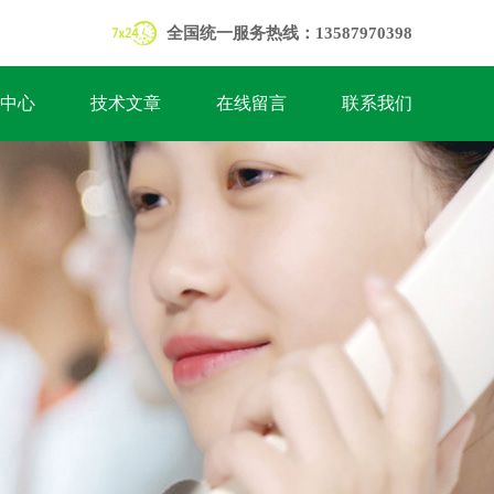
全国统一服务热线：13587970398
中心
技术文章
在线留言
联系我们