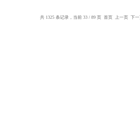
共 1325 条记录，当前 33 / 89 页
首页
上一页
下一