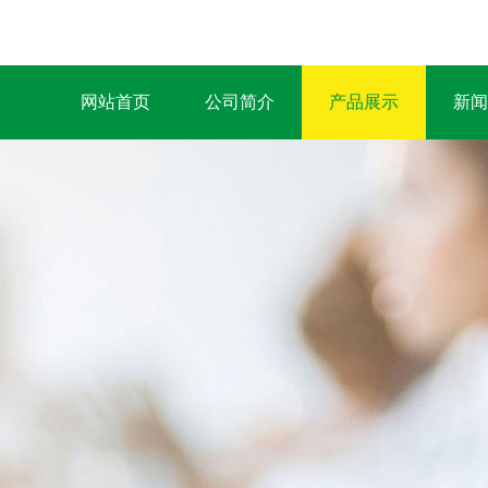
网站首页
公司简介
产品展示
新闻