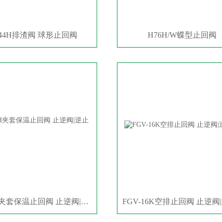
H44H排渣阀 球形止回阀
H76H/W蝶型止回阀
BH44H夹套保温止回阀 止逆阀|逆止阀