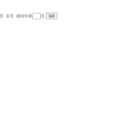
页
末页
跳转到第
页