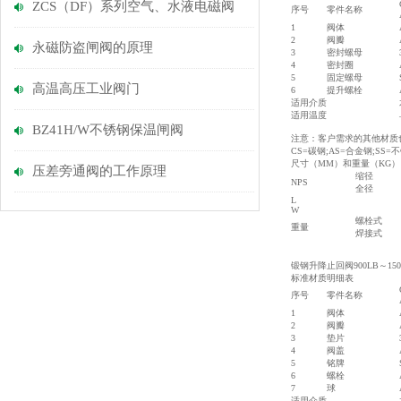
ZCS（DF）系列空气、水液电磁阀
序号
零件名称
1
阀体
2
阀瓣
永磁防盗闸阀的原理
3
密封螺母
4
密封圈
5
固定螺母
高温高压工业阀门
6
提升螺栓
适用介质
适用温度
BZ41H/W不锈钢保温闸阀
注意：客户需求的其他材质
CS=碳钢;AS=合金钢;SS=
尺寸（MM）和重量（KG）
压差旁通阀的工作原理
缩径
NPS
全径
L
W
螺栓式
重量
焊接式
锻钢升降止回阀900LB～150
标准材质明细表
序号
零件名称
1
阀体
2
阀瓣
3
垫片
4
阀盖
5
铭牌
6
螺栓
7
球
适用介质