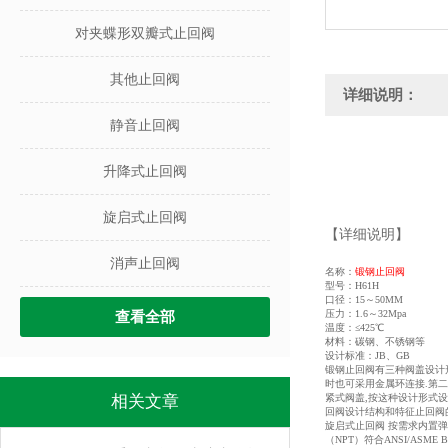
对夹蝶形双瓣式止回阀
其他止回阀
详细说明：
静音止回阀
升降式止回阀
旋启式止回阀
【详细说明】
消声止回阀
名称：
锻钢止回阀
型号：H61H
口径：15～50MM
压力：1.6～32Mpa
查看全部
温度：≤425℃
材料：碳钢、不锈钢等
设计标准：JB、GB
锻钢止回阀有三种阀盖设计形
时也可采用金属环连接.第二
相关文章
紧式阀盖,按这种设计形式设
回阀设计结构和特征止回阀的设计
旋启式止回阀 按需求内置弹
（NPT）符合ANSI/ASME