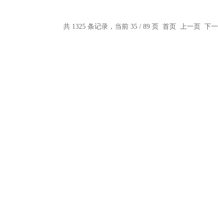
共 1325 条记录，当前 35 / 89 页
首页
上一页
下一