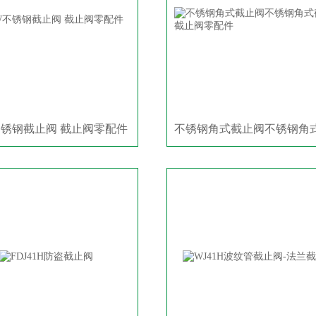
W不锈钢截止阀 截止阀零配件