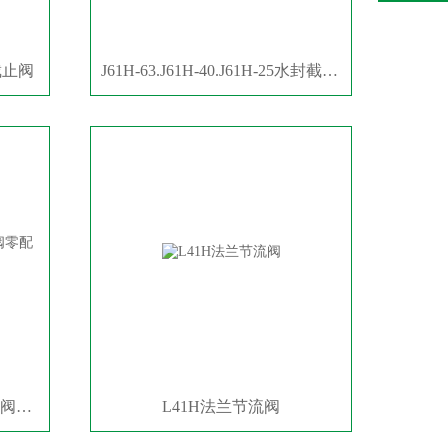
截止阀
J61H-63.J61H-40.J61H-25水封截止阀
ZK41W真空隔离截止阀 截止阀零配件
L41H法兰节流阀