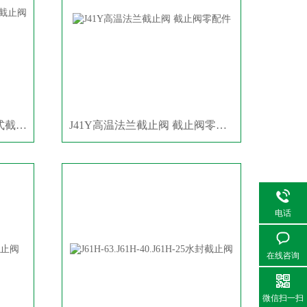
不锈钢角式截止阀不锈钢角式截止阀 截止阀零配件
J41Y高温法兰截止阀 截止阀零配件
电话
在线咨询
微信扫一扫