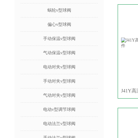
蜗轮v型球阀
偏心v型球阀
手动保温v型球阀
气动保温v型球阀
电动对夹v型球阀
手动对夹v型球阀
气动对夹v型球阀
电动v型调节球阀
电动法兰v型球阀
手动法兰v型球阀