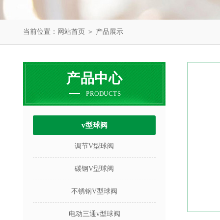
当前位置：
网站首页
＞
产品展示
产品中心
PRODUCTS
v型球阀
调节V型球阀
碳钢V型球阀
不锈钢V型球阀
电动三通v型球阀