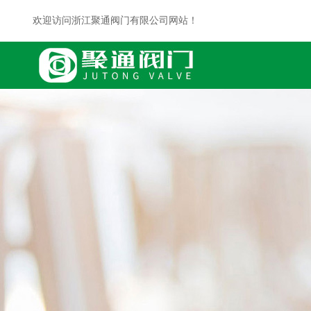
欢迎访问浙江聚通阀门有限公司网站！