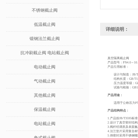
不锈钢截止阀
低温截止阀
详细说明：
锻钢法兰截止阀
抗冲刷截止阀 电站截止阀
真空隔离截止阀
产品型号：PN4.0～10.0
电动截止阀
产品引用标准：
设计与制造：JB/T3
结构长度：GB/T151
气动截止阀
压力温度等级：GB/T
试验与检验：GB13927
其他截止阀
产品用途：
适用于公称压力PN4
保温截止阀
产品结构特点：
1.产品按JB/T35
2.设计了真空密封结
电站截止阀
3.阀杆经调质及表面
4.法兰垫片采用复合
5.倒密封采用不锈钢
角式截止阀