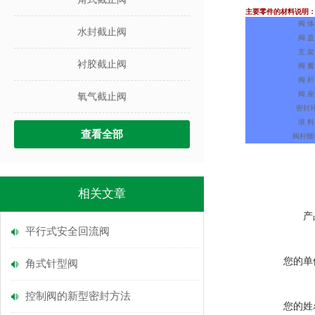
主要零件的材料说明
阀 体
水封截止阀
阀 盖
支 架
衬胶截止阀
阀 瓣
阀 杆
阀 座
氧气截止阀
密封
填 料
查看全部
阀杆螺
相关文章
产
平行式安全回流阀
您的单
角式针型阀
控制阀的新型密封方法
您的姓