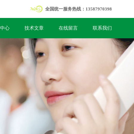
全国统一服务热线：13587970398
中心
技术文章
在线留言
联系我们