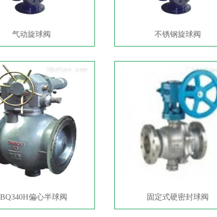
气动旋球阀
不锈钢旋球阀
PBQ340H偏心半球阀
固定式硬密封球阀