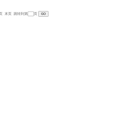
页
末页
跳转到第
页