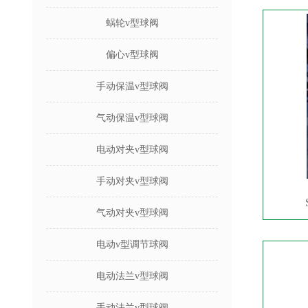
蜗轮v型球阀
偏心v型球阀
手动保温v型球阀
气动保温v型球阀
电动对夹v型球阀
手动对夹v型球阀
气动对夹v型球阀
电动v型调节球阀
电动法兰v型球阀
手动法兰v型球阀