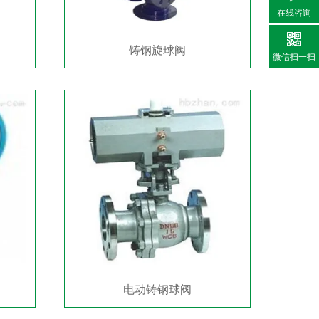
在线咨询
铸钢旋球阀
微信扫一扫
电动铸钢球阀