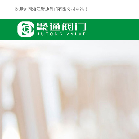
欢迎访问浙江聚通阀门有限公司网站！