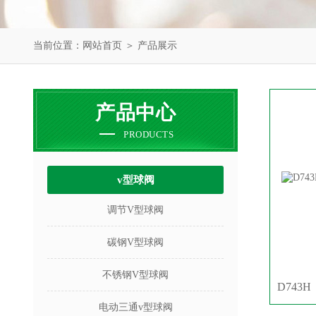
当前位置：
网站首页
＞
产品展示
产品中心
PRODUCTS
v型球阀
调节V型球阀
碳钢V型球阀
不锈钢V型球阀
电动三通v型球阀