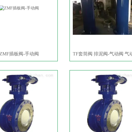
ZMF插板阀-手动阀