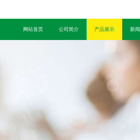
网站首页
公司简介
产品展示
新闻