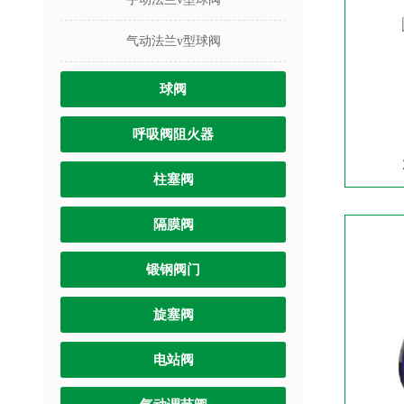
气动法兰v型球阀
球阀
呼吸阀阻火器
柱塞阀
隔膜阀
锻钢阀门
旋塞阀
电站阀