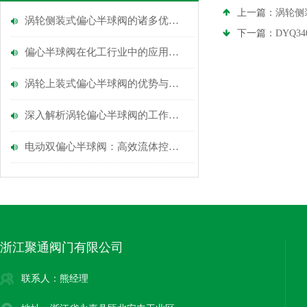
上一篇：
涡轮侧
涡轮侧装式偏心半球阀的诸多优点您看中几条
下一篇：
DYQ3
偏心半球阀在化工行业中的应用及发展前景
涡轮上装式偏心半球阀的优势与应用
深入解析涡轮偏心半球阀的工作机制与效率提升
电动双偏心半球阀：高效流体控制的智能选择
浙江聚通阀门有限公司
联系人：熊经理