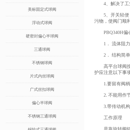
4、
解决了工
美标固定式球阀
5、
开关轻便
污物，使阀门顺
浮动式球阀
PBQ340H偏
硬密封偏心半球阀
1． 流体阻力
三通球阀
2． 结构简单
不锈钢球阀
高平台球阀按其
护应注意以下事
片式内丝球阀
1.要留有阀柄
广式丝扣球阀
2. 不能用作
偏心半球阀
3.带传动机构
不锈钢三通球阀
工作原理
是靠旋转阀链来
锅轮式三通球阀