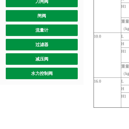
刀闸阀
H1
闸阀
重
（k
流量计
10.0
L
H
过滤器
H1
减压阀
重
水力控制阀
（k
16.0
L
H
H1