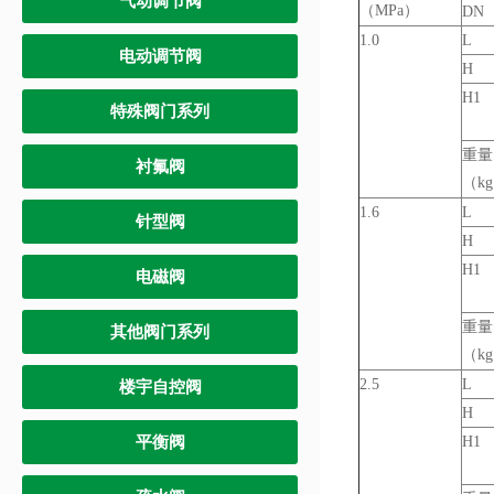
气动调节阀
（MPa）
DN
1.0
L
电动调节阀
H
H1
特殊阀门系列
重量
衬氟阀
（k
1.6
L
针型阀
H
H1
电磁阀
重量
其他阀门系列
（k
2.5
L
楼宇自控阀
H
平衡阀
H1