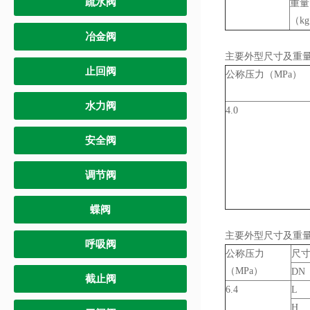
疏水阀
重量
（k
冶金阀
主要外型尺寸及重
止回阀
公称压力（MPa）
水力阀
4.0
安全阀
调节阀
蝶阀
主要外型尺寸及重
呼吸阀
公称压力
尺寸
（MPa）
DN
截止阀
6.4
L
H