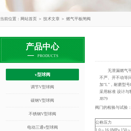
当前位置：
网站首页
＞
技术文章
＞ 燃气平板闸阀
产品中心
PRODUCTS
无泄漏燃气
v型球阀
不严、开不动等
加“L”，耐磨型号
调节V型球阀
采用标准 设计与制造
JB79
碳钢V型球阀
阀门的检验与试验：API 
不锈钢V型球阀
公称压力
电动三通v型球阀
1.0～16.0MPa 150～