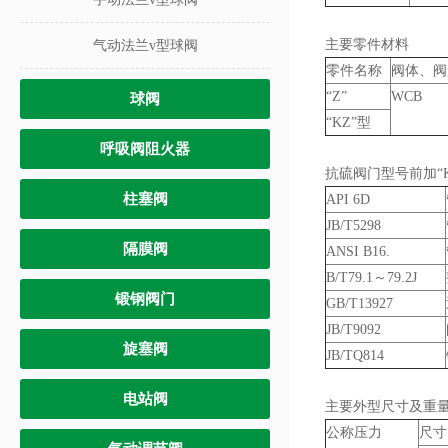
主要零件材料
气动法兰v型球阀
零件名称
阀体、阀
“Z”
WCB
球阀
“KZ”型
呼吸阀阻火器
抗硫阀门型号前加“K
柱塞阀
API 6D
JB/T5298
隔膜阀
ANSI B16.
B/T79.1～79.2J
锻钢阀门
GB/T13927
JB/T9092
旋塞阀
JB/TQ814
电站阀
主要外型尺寸及重
公称压力
尺寸