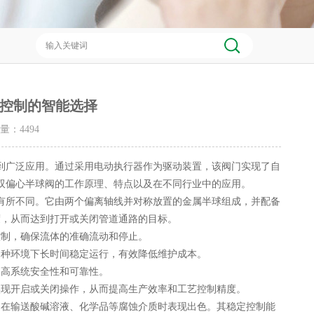
控制的智能选择
击量：
4494
广泛应用。通过采用电动执行器作为驱动装置，该阀门实现了自
双偏心半球阀的工作原理、特点以及在不同行业中的应用。
有所不同。它由两个偏离轴线并对称放置的金属半球组成，并配备
度，从而达到打开或关闭管道通路的目标。
制，确保流体的准确流动和停止。
种环境下长时间稳定运行，有效降低维护成本。
高系统安全性和可靠性。
现开启或关闭操作，从而提高生产效率和工艺控制精度。
在输送酸碱溶液、化学品等腐蚀介质时表现出色。其稳定控制能