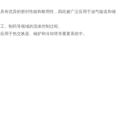
具有优异的密封性能和耐用性，因此被广泛应用于油气输送和储
工、制药等领域的流体控制过程。
应用于热交换器、锅炉和冷却塔等重要系统中。