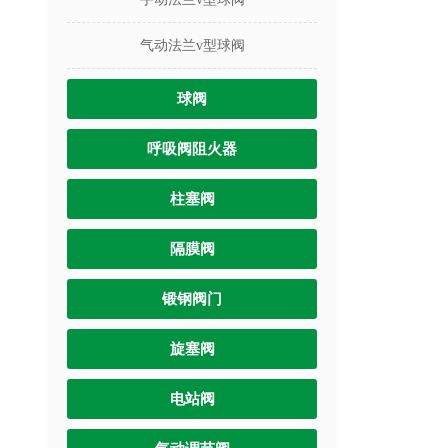
气动法兰v型球阀
球阀
呼吸阀阻火器
柱塞阀
隔膜阀
锻钢阀门
旋塞阀
电站阀