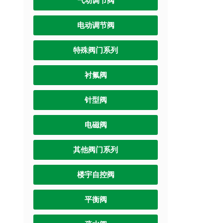
气动调节阀
电动调节阀
特殊阀门系列
衬氟阀
针型阀
电磁阀
其他阀门系列
楼宇自控阀
平衡阀