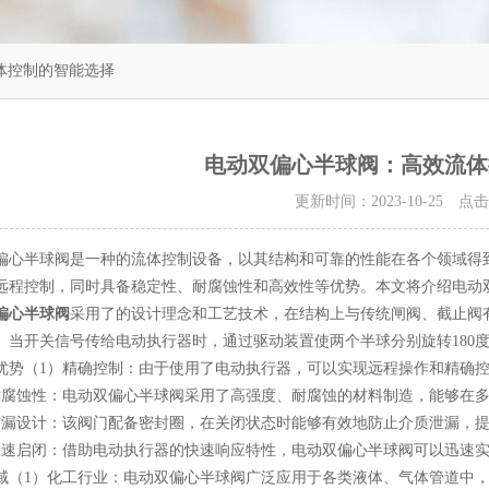
体控制的智能选择
电动双偏心半球阀：高效流体
更新时间：2023-10-25 点
半球阀是一种的流体控制设备，以其结构和可靠的性能在各个领域得到
远程控制，同时具备稳定性、耐腐蚀性和高效性等优势。本文将介绍电动
偏心半球阀
采用了的设计理念和工艺技术，在结构上与传统闸阀、截止阀
。当开关信号传给电动执行器时，通过驱动装置使两个半球分别旋转180
（1）精确控制：由于使用了电动执行器，可以实现远程操作和精确控
蚀性：电动双偏心半球阀采用了高强度、耐腐蚀的材料制造，能够在多
设计：该阀门配备密封圈，在关闭状态时能够有效地防止介质泄漏，提
启闭：借助电动执行器的快速响应特性，电动双偏心半球阀可以迅速实
1）化工行业：电动双偏心半球阀广泛应用于各类液体、气体管道中，