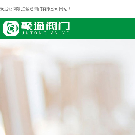
欢迎访问浙江聚通阀门有限公司网站！