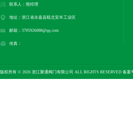
联系人：熊经理
地址：浙江省永嘉县瓯北安丰工业区
邮箱：3705926088@qq.com
传真：
版权所有 © 2026 浙江聚通阀门有限公司 ALL RIGHTS RESERVED 备