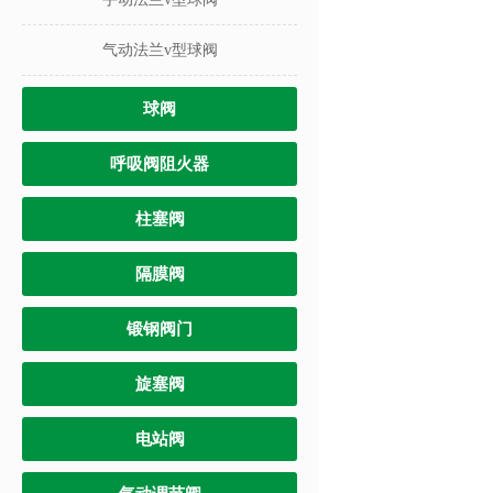
气动法兰v型球阀
球阀
呼吸阀阻火器
柱塞阀
隔膜阀
锻钢阀门
旋塞阀
电站阀