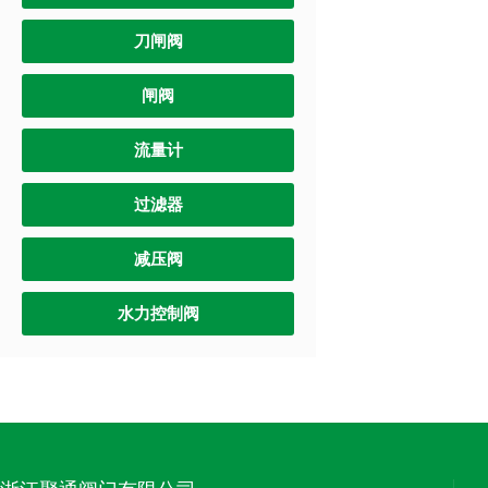
刀闸阀
闸阀
流量计
过滤器
减压阀
水力控制阀