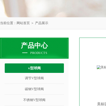
当前位置：
网站首页
＞
产品展示
产品中心
PRODUCTS
v型球阀
调节V型球阀
碳钢V型球阀
不锈钢V型球阀
美标