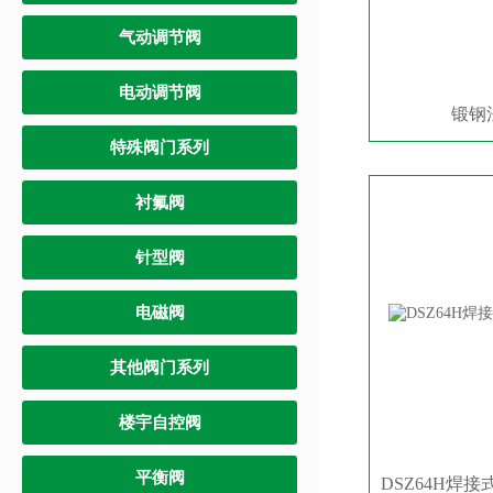
气动调节阀
电动调节阀
锻钢
特殊阀门系列
衬氟阀
针型阀
电磁阀
其他阀门系列
楼宇自控阀
平衡阀
DSZ64H焊