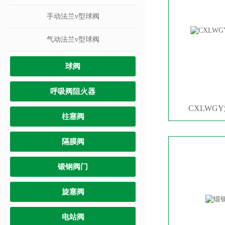
手动法兰v型球阀
气动法兰v型球阀
球阀
呼吸阀阻火器
CXLWG
柱塞阀
隔膜阀
锻钢阀门
旋塞阀
电站阀