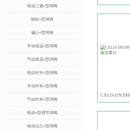
电动三通v型球阀
蜗轮v型球阀
偏心v型球阀
手动保温v型球阀
气动保温v型球阀
电动对夹v型球阀
手动对夹v型球阀
气动对夹v型球阀
电动v型调节球阀
电动法兰v型球阀