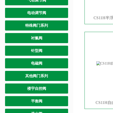
气动调节阀
电动调节阀
CS11H
特殊阀门系列
衬氟阀
针型阀
电磁阀
其他阀门系列
楼宇自控阀
平衡阀
CS11H