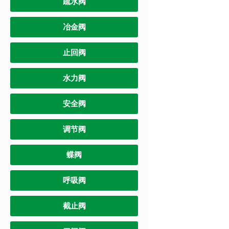
疏水阀
冶金阀
止回阀
水力阀
安全阀
调节阀
蝶阀
呼吸阀
截止阀