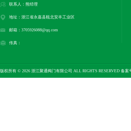
联系人：熊经理
地址：浙江省永嘉县瓯北安丰工业区
邮箱：3705926088@qq.com
传真：
版权所有 © 2026 浙江聚通阀门有限公司 ALL RIGHTS RESERVED 备