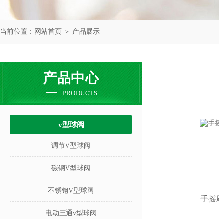
当前位置：
网站首页
＞
产品展示
产品中心
PRODUCTS
v型球阀
调节V型球阀
碳钢V型球阀
不锈钢V型球阀
手摇
电动三通v型球阀