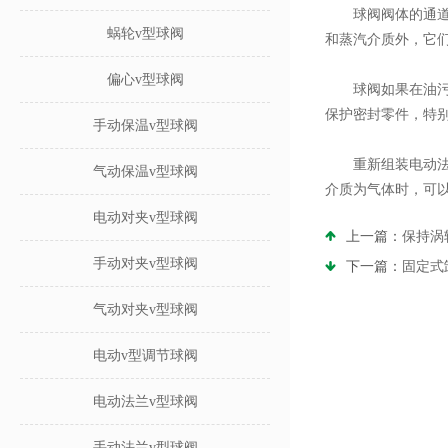
球阀阀体的通道和
蜗轮v型球阀
和蒸汽介质外，它
偏心v型球阀
球阀如果在油污严
保护密封零件，特
手动保温v型球阀
重新组装电动法兰
气动保温v型球阀
介质为气体时，可
电动对夹v型球阀
上一篇：
保持涡
手动对夹v型球阀
下一篇：
固定式
气动对夹v型球阀
电动v型调节球阀
电动法兰v型球阀
手动法兰v型球阀