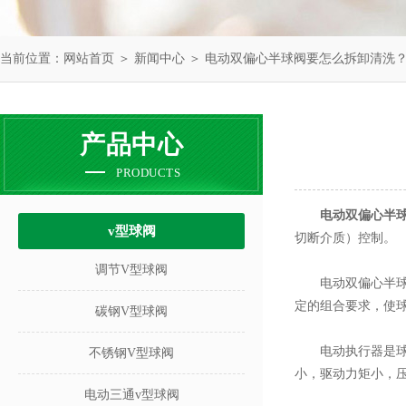
当前位置：
网站首页
＞
新闻中心
＞ 电动双偏心半球阀要怎么拆卸清洗
产品中心
PRODUCTS
电动双偏心半
v型球阀
切断介质）控制。
调节V型球阀
电动双偏心半球阀
定的组合要求，使
碳钢V型球阀
电动执行器是球阀
不锈钢V型球阀
小，驱动力矩小，
电动三通v型球阀