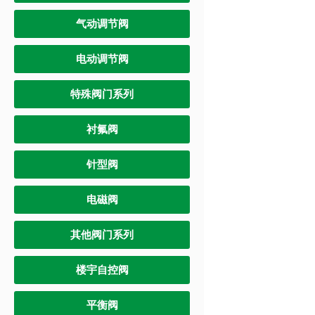
气动调节阀
电动调节阀
特殊阀门系列
衬氟阀
针型阀
电磁阀
其他阀门系列
楼宇自控阀
平衡阀