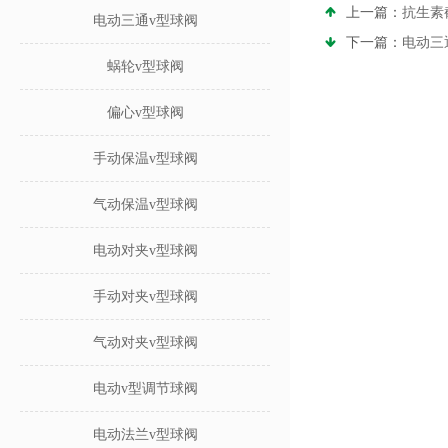
上一篇：
抗生素
电动三通v型球阀
下一篇：
电动三
蜗轮v型球阀
偏心v型球阀
手动保温v型球阀
气动保温v型球阀
电动对夹v型球阀
手动对夹v型球阀
气动对夹v型球阀
电动v型调节球阀
电动法兰v型球阀