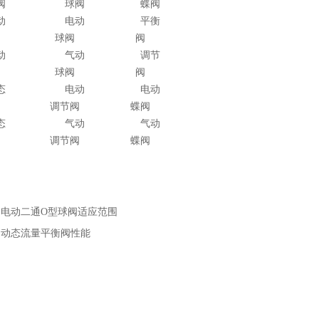
阀
球阀
蝶阀
动
电动
平衡
球阀
阀
动
气动
调节
球阀
阀
态
电动
电动
阀
调节阀
蝶阀
态
气动
气动
阀
调节阀
蝶阀
：
电动二通O型球阀适应范围
：
动态流量平衡阀性能