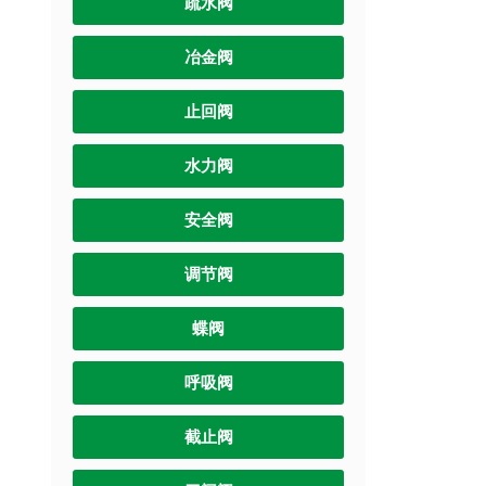
疏水阀
冶金阀
止回阀
水力阀
安全阀
调节阀
蝶阀
呼吸阀
截止阀