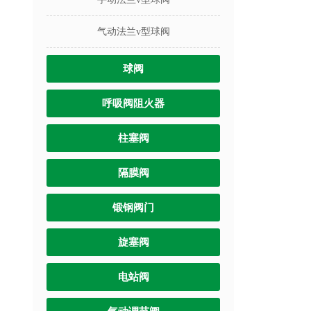
气动法兰v型球阀
球阀
呼吸阀阻火器
柱塞阀
隔膜阀
锻钢阀门
旋塞阀
电站阀