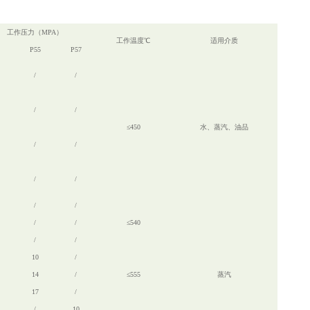
工作压力（MPA）
工作温度℃
适用介质
P55
P57
/
/
/
/
≤450
水、蒸汽、油品
/
/
/
/
/
/
/
/
≤540
/
/
10
/
14
/
≤555
蒸汽
17
/
/
10