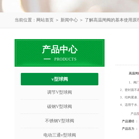
当前位置：
网站首页
＞
新闻中心
＞ 了解高温闸阀的基本使用原
产品中心
PRODUCTS
高温闸
v型球阀
1、阀
2、密封面不
调节V型球阀
3、结构紧凑
4、适用于水
碳钢V型球阀
产品
不锈钢V型球阀
产品通经 ：
产品压力 ：
电动三通v型球阀