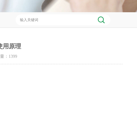
使用原理
击量：
1399