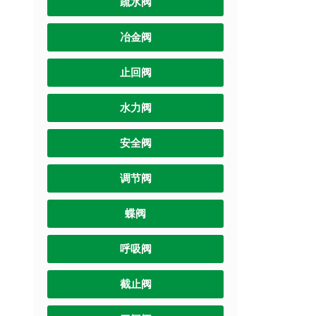
疏水阀
冶金阀
止回阀
水力阀
安全阀
调节阀
蝶阀
呼吸阀
截止阀