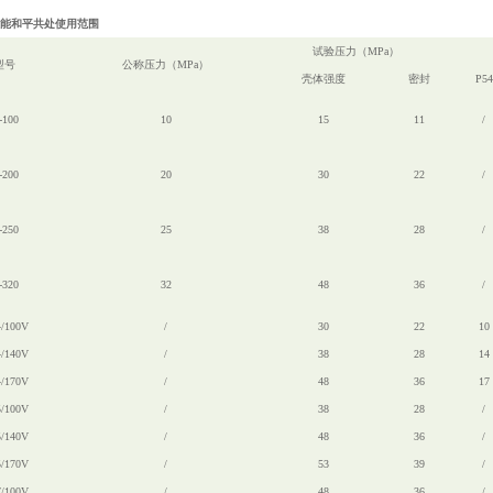
性能和平共处使用范围
试验压力（MPa）
型号
公称压力（MPa）
壳体强度
密封
P54
-100
10
15
11
/
-200
20
30
22
/
-250
25
38
28
/
-320
32
48
36
/
4/100V
/
30
22
10
4/140V
/
38
28
14
4/170V
/
48
36
17
5/100V
/
38
28
/
5/140V
/
48
36
/
5/170V
/
53
39
/
7/100V
/
48
36
/