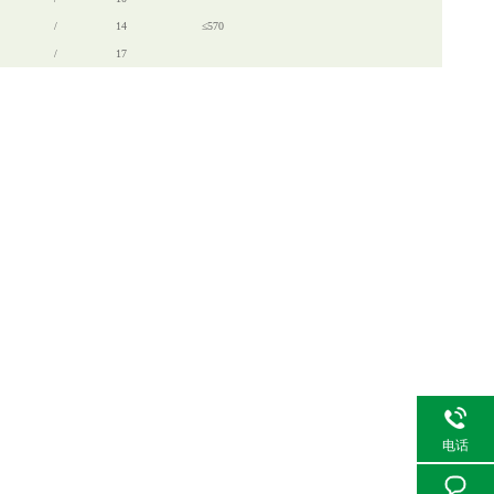
/
14
≤570
/
17
电话