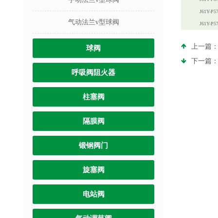
J61Y-P5
气动法兰v型球阀
J61Y-P5
上一篇
球阀
下一篇
呼吸阀阻火器
柱塞阀
隔膜阀
锻钢阀门
旋塞阀
电站阀