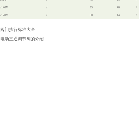
7/140V
/
55
40
/
7/170V
/
60
44
/
：
阀门执行标准大全
：
电动三通调节阀的介绍