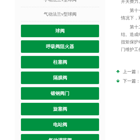
开关费力
第十
气动法兰v型球阀
情况下，
第十
球阀
结。造成
扭矩保护
呼吸阀阻火器
门维护工
柱塞阀
上一篇
隔膜阀
下一篇
锻钢阀门
旋塞阀
电站阀