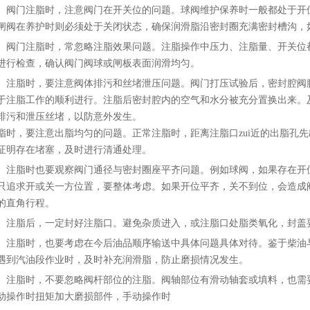
、阀门注脂时，注意阀门在开关位的问题。球阀维护保养时一般都处于开
闸阀在养护时则必须处于关闭状态，确保润滑脂沿密封圈充满密封槽沟，
、阀门注脂时，常忽略注脂效果问题。注脂操作中压力、注脂量、开关位
进行检查，确认阀门阀球或闸板表面润滑均匀。
、注脂时，要注意阀体排污和丝堵泄压问题。阀门打压试验后，密封腔阀
于注脂工作的顺利进行。注脂后密封腔内的空气和水分被充分置换出来。
排污和泄压丝堵，以防意外发生。
脂时，要注意出脂均匀的问题。正常注脂时，距离注脂口zui近的出脂孔先
证明存在堵塞，及时进行清通处理。
、注脂时也要观察阀门通径与密封圈座平齐问题。例如球阀，如果存在开
只追求开或关一方位置，要整体考虑。如果开位平齐，关不到位，会造成
的直角行程。
、注脂后，一定封好注脂口。避免杂质进入，或注脂口处脂类氧化，封盖
、注脂时，也要考虑在今后油品顺序输送中具体问题具体对待。鉴于柴油
遇到汽油段作业时，及时补充润滑脂，防止磨损情况发生。
、注脂时，不要忽略阀杆部位的注脂。阀轴部位有滑动轴套或填料，也需
动操作时扭矩加大磨损部件，手动操作时