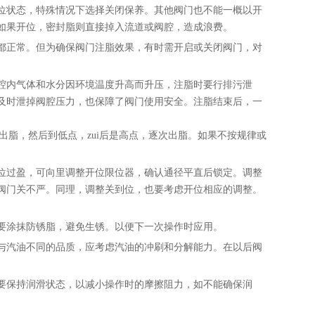
位状态，特殊情况下选择关闭保养。其他阀门也不能一概以开
如果开位，密封脂则直接掉入流道或阀腔，造成浪费。
都正常。但为确保阀门注脂效果，有时需开启或关闭阀门，对
腔内气体和水分因环境温度升高而升压，注脂时要行排污泄
及时泄掉阀腔压力，也保障了阀门使用安全。注脂结束后，一
出脂，然后到低点，zui后是高点，逐次出脂。如果不按规律或
位过盈，可向里调整开位限位器，确认通径平直后锁定。调整
阀门关不严。同理，调整关到位，也要考虑开位相应的调整。
要涂抹防锈脂，避免生锈。以便下一次操作时应用。
与汽油不同的品质，应考虑汽油的冲刷和分解能力。在以后阀
要保持润滑状态，以减小操作时的摩擦阻力，如不能确保润