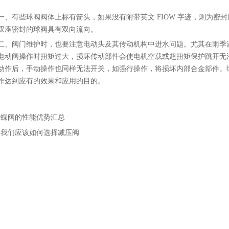
。
一、有些球阀阀体上标有箭头，如果没有附带英文 FIOW 字迹，则为
双座密封的球阀具有双向流向。
二、阀门维护时，也要注意电动头及其传动机构中进水问题。尤其在雨季
电动阀操作时扭矩过大，损坏传动部件会使电机空载或超扭矩保护跳开无
动作后，手动操作也同样无法开关，如强行操作，将损坏内部合金部件。
作达到应有的效果和应用的目的。
：
蝶阀的性能优势汇总
：
我们应该如何选择减压阀