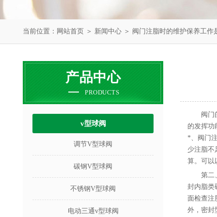
当前位置：
网站首页
＞
新闻中心
＞ 阀门注脂时的维护保养工作
产品中心
PRODUCTS
阀门
v型球阀
的发挥功
*、阀门
调节V型球阀
少注脂不
算。可以
碳钢V型球阀
第二
封内脂类
不锈钢V型球阀
面检查注
外，密封
电动三通v型球阀