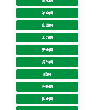
疏水阀
冶金阀
止回阀
水力阀
安全阀
调节阀
蝶阀
呼吸阀
截止阀