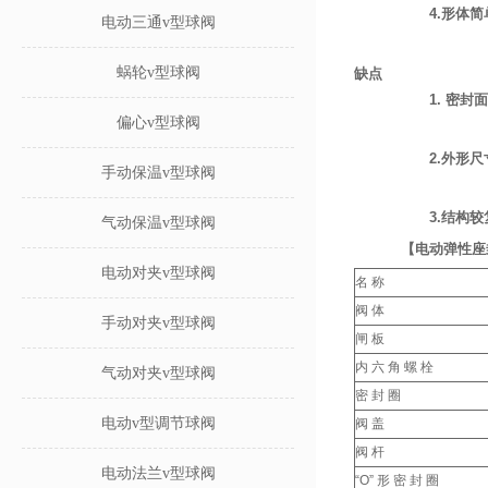
4.形体简单
电动三通v型球阀
蜗轮v型球阀
缺点
1. 密封面
偏心v型球阀
2.外形尺
手动保温v型球阀
3.结构较
气动保温v型球阀
【电动弹性座
电动对夹v型球阀
名 称
阀 体
手动对夹v型球阀
闸 板
内 六 角 螺 栓
气动对夹v型球阀
密 封 圈
电动v型调节球阀
阀 盖
阀 杆
电动法兰v型球阀
“O” 形 密 封 圈