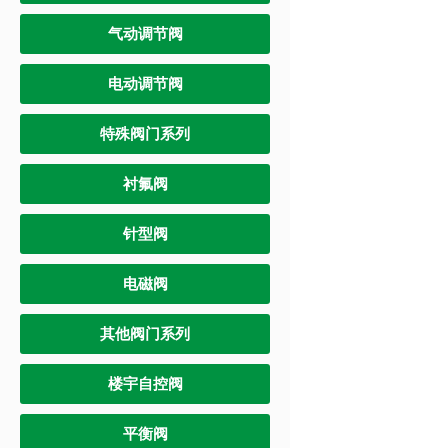
气动调节阀
电动调节阀
特殊阀门系列
衬氟阀
针型阀
电磁阀
其他阀门系列
楼宇自控阀
平衡阀