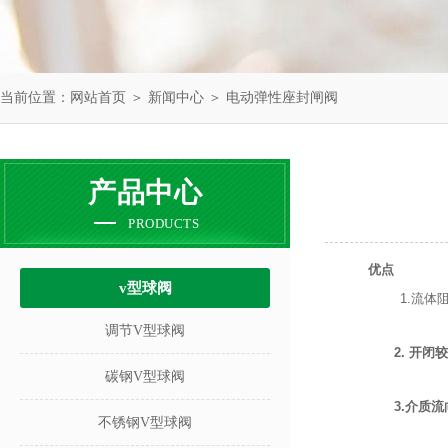
当前位置：
网站首页
＞
新闻中心
＞ 电动弹性座封闸阀
产品中心
PRODUCTS
优点
v型球阀
1.流体阻
调节V型球阀
2. 开闭较
碳钢V型球阀
3.介质流向
不锈钢V型球阀