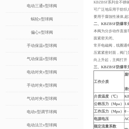
KBZBSF系列全不锈
电动三通v型球阀
可广泛地应用于纺织,印
要用于腐蚀性液体,超
蜗轮v型球阀
二、KBZBSF防爆
本阀为分步动作直接
偏心v型球阀
面紧密关闭。
常开电磁阀，线圈通
手动保温v型球阀
压紧紧密封面，阀门
气动保温v型球阀
向上升起，主阀打开
三、KBZBSF防爆
电动对夹v型球阀
腐
工作介质
手动对夹v型球阀
液
介质温度（℃）
K
气动对夹v型球阀
公称压力（Mpa）
1.
工作压力（Mpa）
0 -
电动v型调节球阀
电源电压
A
电动法兰v型球阀
额定流量系数