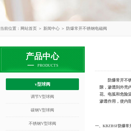
当前位置：
网站首页
＞
新闻中心
＞ 防爆常开不锈钢电磁阀
产品中心
PRODUCTS
防爆常开不
v型球阀
隙，渗透到外壳
花、电弧和危险
调节V型球阀
渗透作用，使内
碳钢V型球阀
不锈钢V型球阀
一、KBZBSF
防爆常