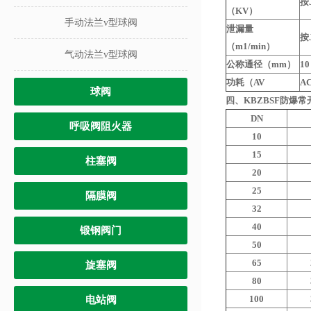
按
（KV）
手动法兰v型球阀
泄漏量
按J
（m1/min）
气动法兰v型球阀
公称通径（mm）
10
功耗（AV
AC
球阀
四、KBZBSF防爆
DN
呼吸阀阻火器
10
15
柱塞阀
20
25
隔膜阀
32
40
锻钢阀门
50
65
旋塞阀
80
100
电站阀