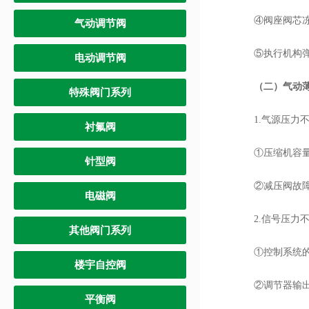
④阀座阀芯冻
气动调节阀
⑤执行机构弹
电动调节阀
（二）气动薄
特殊阀门系列
1.气源压力不
衬氟阀
①压缩机容量
针型阀
②减压阀故障
电磁阀
2.信号压力不
其他阀门系列
①控制系统的时
楼宇自控阀
②调节器输出
平衡阀