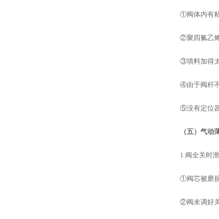
①阀体内有粘
②聚四氟乙烯填
③填料加得太
④由于阀杆不
⑤没有定位器的
（五）气动
1.阀全关时泄
①阀芯被磨损
②阀未调好关