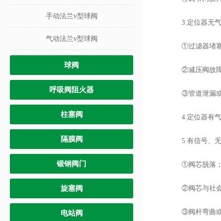
手动法兰v型球阀
3.定位器无气
气动法兰v型球阀
①过滤器堵塞
球阀
②减压阀故障
呼吸阀阻火器
③管道泄漏或
柱塞阀
4.定位器有气
隔膜阀
5.有信号、无
锻钢阀门
①阀芯脱落
旋塞阀
②阀芯与社会
③阀杆弯曲或
电站阀