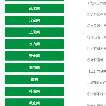
3.气源压力稳
疏水阀
①定位器中放大
冶金阀
②定位器中放大
止回阀
③输出管、线
水力阀
④执行机构刚
安全阀
⑤阀杆运动中摩
调节阀
（三）气动
蝶阀
1.调节阀在任
呼吸阀
①支撑不稳
截止阀
②附近有振动