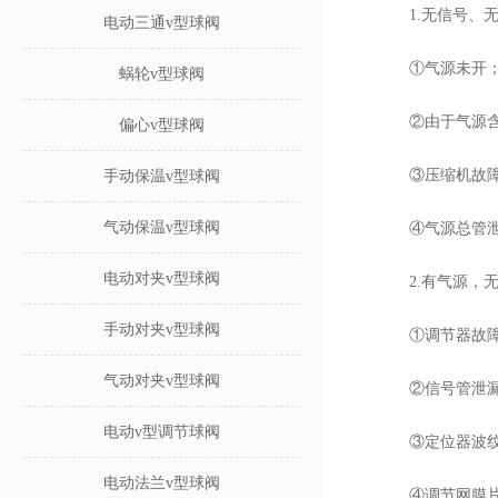
1.无信号、无
电动三通v型球阀
①气源未开
蜗轮v型球阀
②由于气源含水
偏心v型球阀
③压缩机故障
手动保温v型球阀
气动保温v型球阀
④气源总管泄
电动对夹v型球阀
2.有气源，无
手动对夹v型球阀
①调节器故障
气动对夹v型球阀
②信号管泄漏
电动v型调节球阀
③定位器波纹
电动法兰v型球阀
④调节网膜片