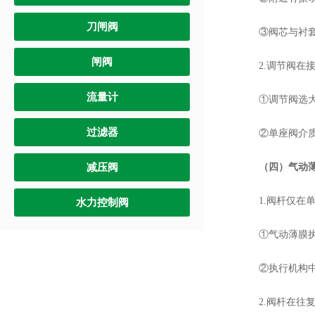
刀闸阀
③阀芯与衬套
闸阀
2.调节阀在接
流量计
①调节阀选大
过滤器
②单座阀介质
减压阀
（四）气动
1.阀杆仅在单
水力控制阀
①气动薄膜执
②执行机构中“
2.阀杆在往复