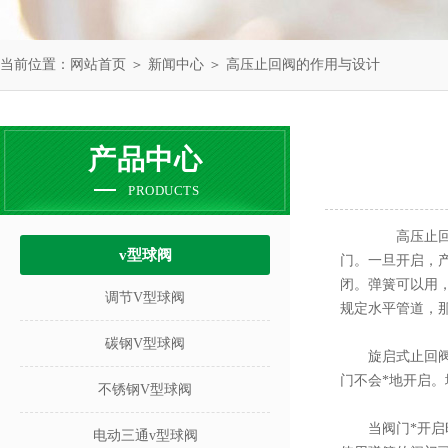
当前位置：
网站首页
＞
新闻中心
＞ 高压止回阀的作用与设计
产品中心
PRODUCTS
高压止回阀
v型球阀
门。一旦开启，
闭。弹簧可以用
调节V型球阀
规定水平管道，
碳钢V型球阀
旋启式止回阀是
门不会*地开启
不锈钢V型球阀
当阀门*开启时
电动三通v型球阀