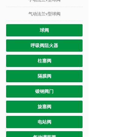
气动法兰v型球阀
球阀
呼吸阀阻火器
柱塞阀
隔膜阀
锻钢阀门
旋塞阀
电站阀