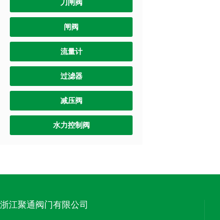
刀闸阀
闸阀
流量计
过滤器
减压阀
水力控制阀
浙江聚通阀门有限公司