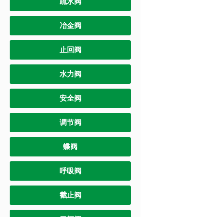
疏水阀
冶金阀
止回阀
水力阀
安全阀
调节阀
蝶阀
呼吸阀
截止阀