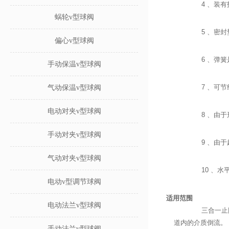
4 、装有
蜗轮v型球阀
5 、密封
偏心v型球阀
6 、弹簧
手动保温v型球阀
7 、可节
气动保温v型球阀
电动对夹v型球阀
8 、由于
手动对夹v型球阀
9 、由于起
气动对夹v型球阀
10 、水平
电动v型调节球阀
适用范围
电动法兰v型球阀
三合一止回
道内的介质倒流。
手动法兰v型球阀