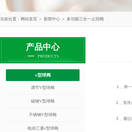
当前位置：
网站首页
＞
新闻中心
＞ 多功能三合一止回阀
产品中心
PRODUCTS
v型球阀
1 、用一个
调节V型球阀
碳钢V型球阀
2 、泵停
不锈钢V型球阀
3 、通过
电动三通v型球阀