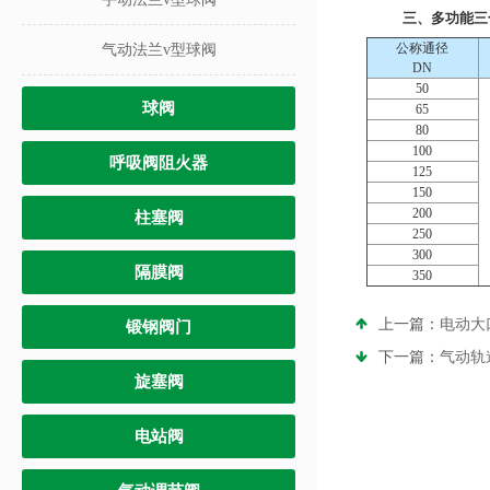
三、多功能三
公称通径
气动法兰v型球阀
DN
50
球阀
65
80
100
呼吸阀阻火器
125
150
200
柱塞阀
250
300
隔膜阀
350
上一篇：
电动大
锻钢阀门
下一篇：
气动轨
旋塞阀
电站阀