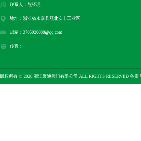
联系人：熊经理
地址：浙江省永嘉县瓯北安丰工业区
邮箱：3705926088@qq.com
传真：
版权所有 © 2026 浙江聚通阀门有限公司 ALL RIGHTS RESERVED 备