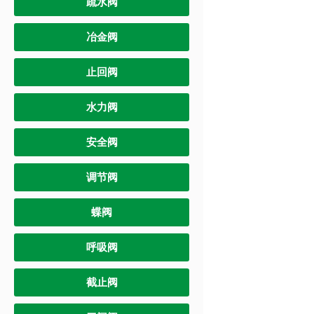
疏水阀
冶金阀
止回阀
水力阀
安全阀
调节阀
蝶阀
呼吸阀
截止阀