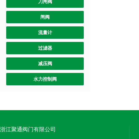
刀闸阀
闸阀
流量计
过滤器
减压阀
水力控制阀
浙江聚通阀门有限公司