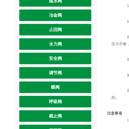
疏水阀
5.
冶金阀
6.
止回阀
你的
水力阀
压力不够
安全阀
但如
调节阀
减压
蝶阀
应该
的。
呼吸阀
注意事项
截止阀
1.