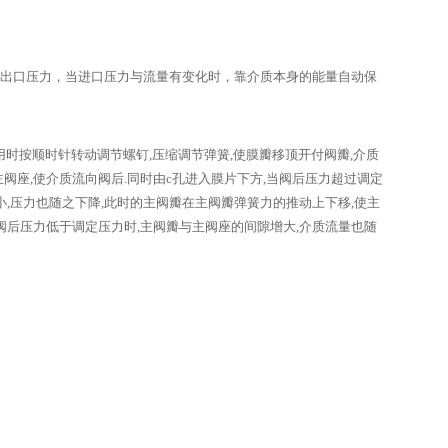
出口压力，当进口压力与流量有变化时，靠介质本身的能量自动保
按顺时针转动调节螺钉,压缩调节弹簧,使膜瓣移顶开付阀瓣,介质
阀座,使介质流向阀后.同时由c孔进入膜片下方,当阀后压力超过调定
小,压力也随之下降,此时的主阀瓣在主阀瓣弹簧力的推动上下移,使主
阀后压力低于调定压力时,主阀瓣与主阀座的间隙增大,介质流量也随