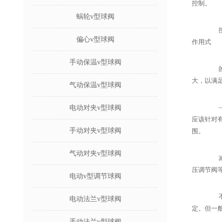
控制。
蜗轮v型球阀
按结
偏心v型球阀
作用式
手动保温v型球阀
的工
大，以满
气动保温v型球阀
——
电动对夹v型球阀
应该针对
手动对夹v型球阀
围。
气动对夹v型球阀
减压
压调节阀
电动v型调节球阀
不同
电动法兰v型球阀
定。但一般
手动法兰v型球阀