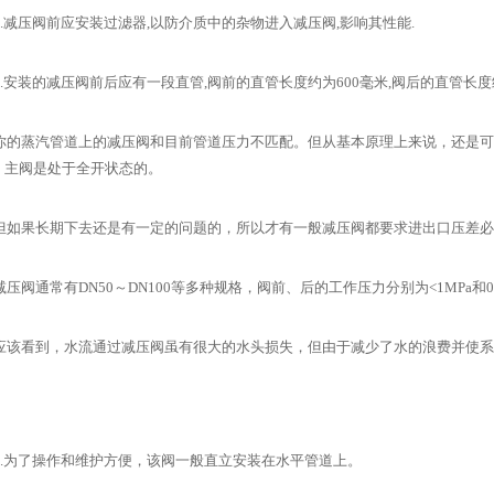
减压阀前应安装过滤器,以防介质中的杂物进入减压阀,影响其性能.
安装的减压阀前后应有一段直管,阀前的直管长度约为600毫米,阀后的直管长度约
蒸汽管道上的减压阀和目前管道压力不匹配。但从基本原理上来说，还是可
，主阀是处于全开状态的。
果长期下去还是有一定的问题的，所以才有一般减压阀都要求进出口压差必须≥0
阀通常有DN50～DN100等多种规格，阀前、后的工作压力分别为<1MPa和0．
看到，水流通过减压阀虽有很大的水头损失，但由于减少了水的浪费并使系
为了操作和维护方便，该阀一般直立安装在水平管道上。