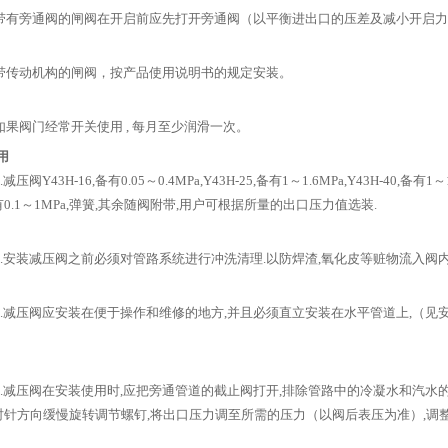
旁通阀的闸阀在开启前应先打开旁通阀（以平衡进出口的压差及减小开启力
动机构的闸阀，按产品使用说明书的规定安装。
阀门经常开关使用 , 每月至少润滑一次。
用
压阀Y43H-16,备有0.05～0.4MPa,Y43H-25,备有1～1.6MPa,Y43H-40,备有1
0.1～1MPa,弹簧,其余随阀附带,用户可根据所量的出口压力值选装.
安装减压阀之前必须对管路系统进行冲洗清理.以防焊渣,氧化皮等赃物流入阀内
减压阀应安装在便于操作和维修的地方,并且必须直立安装在水平管道上,（见安
减压阀在安装使用时,应把旁通管道的截止阀打开,排除管路中的冷凝水和汽水的
针方向缓慢旋转调节螺钉,将出口压力调至所需的压力（以阀后表压为准）,调整