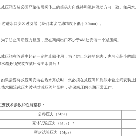
减压阀安装必须严格按照阀体上的箭头方向保持和流体流动方向一致。如果水
进水口安装过滤器（我们建议过滤精度不低于0.5mm）。
为了防止阀后压力超压，应在离阀出口不少于4M处安装一个减压阀。
减压阀在管道中起到一定的止回作用，为了防止水锤的危害，也可安装小的膨
胀水箱必须安装在减压阀出水管后！
如果需要将减压阀安装在热水系统时，您必须在减压阀和膨胀水箱之间安装止
止热水回流或压力波动对减压阀的影响，确保减压阀长期正常工作。
主要技术参数和性能指标：
公称压力（Mpa）
壳体试验压力（Mpa）＊
密封试验压力（Mpa）