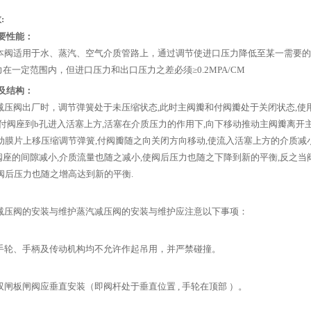
:
要性能：
适用于水、蒸汽、空气介质管路上，通过调节使进口压力降低至某一需要的
在一定范围内，但进口压力和出口压力之差必须≥0.2MPA/CM
及结构：
阀出厂时，调节弹簧处于未压缩状态,此时主阀瓣和付阀瓣处于关闭状态,使用时
付阀座到b孔进入活塞上方,活塞在介质压力的作用下,向下移动推动主阀瓣离开主
动膜片上移压缩调节弹簧,付阀瓣随之向关闭方向移动,使流入活塞上方的介质减
阀座的间隙减小,介质流量也随之减小,使阀后压力也随之下降到新的平衡,反之当
阀后压力也随之增高达到新的平衡.
阀的安装与维护蒸汽减压阀的安装与维护应注意以下事项：
、手柄及传动机构均不允许作起吊用，并严禁碰撞。
板闸阀应垂直安装（即阀杆处于垂直位置 , 手轮在顶部 ）。