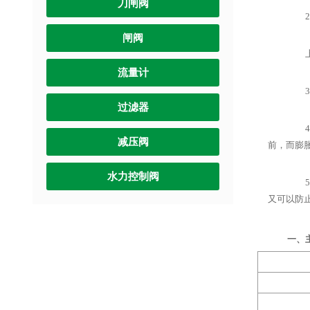
刀闸阀
2.
闸阀
上游
流量计
3.
过滤器
4.
减压阀
前，而膨
水力控制阀
5.
又可以防
一、