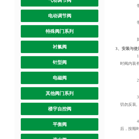
气动调节阀
带有
电动调节阀
带传
特殊阀门系列
如果
衬氟阀
3、安装与使
1.减
针型阀
时阀内装有
电磁阀
2.
其他阀门系列
3.
切勿反装,
楼宇自控阀
4.
平衡阀
后，按顺时