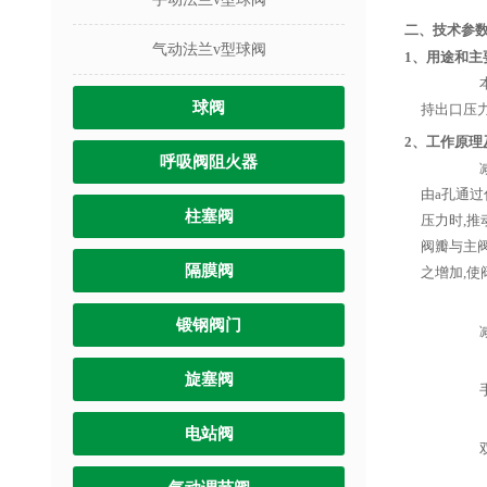
二、技术参数
气动法兰v型球阀
1、用途和主
本阀
球阀
持出口压力
2、工作原理
呼吸阀阻火器
减压
由a孔通过
柱塞阀
压力时,推
阀瓣与主
隔膜阀
之增加,使
锻钢阀门
减压
旋塞阀
手轮
电站阀
双闸