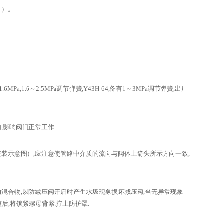
 ）。
～1.6MPa,1.6～2.5MPa调节弹簧,Y43H-64,备有1～3MPa调节弹簧,出厂
,影响阀门正常工作.
装示意图）,应注意使管路中介质的流向与阀体上箭头所示方向一致,
混合物,以防减压阀开启时产生水圾现象损坏减压阀,当无异常现象
后,将锁紧螺母背紧,拧上防护罩.