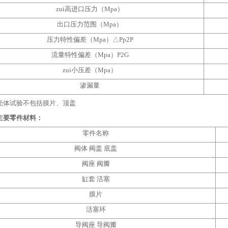
zui高进口压力（Mpa）
出口压力范围（Mpa）
压力特性偏差（Mpa）△Pp2P
流量特性偏差（Mpa）P2G
zui小压差（Mpa）
渗漏量
壳体试验不包括膜片、顶盖
主要零件材料：
零件名称
阀体 阀盖 底盖
阀座 阀瓣
缸套 活塞
膜片
活塞环
导阀座 导阀瓣