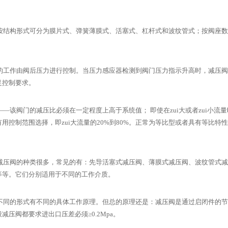
构形式可分为膜片式、弹簧薄膜式、活塞式、杠杆式和波纹管式；按阀座数
作由阀后压力进行控制。当压力感应器检测到阀门压力指示升高时，减压阀
足控制要求。
该阀门的减压比必须在一定程度上高于系统值； 即使在zui大或者zui小流
有用控制范围选择，即zui大流量的20%到80%。正常为等比型或者具有等比
阀的种类很多，常见的有：先导活塞式减压阀、薄膜式减压阀、波纹管式减
等等。它们分别适用于不同的工作介质。
的形式有不同的具体工作原理。但总的原理还是：减压阀是通过启闭件的节
减压阀都要求进出口压差必须≥0.2Mpa。