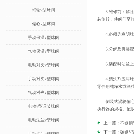
蜗轮v型球阀
3.维修前：解除
芯旋转，使阀门至
偏心v型球阀
4.必须先查明球
手动保温v型球阀
5.分解及再装配
气动保温v型球阀
6.装配时法兰上
电动对夹v型球阀
手动对夹v型球阀
4.清洗剂应与球阀
零件用纯净水或酒
气动对夹v型球阀
侧装式涡轮偏心半
电动v型调节球阀
执行器的规格。配
电动法兰v型球阀
上一篇：
不锈钢
下一篇：
碳钢V
手动法兰v型球阀