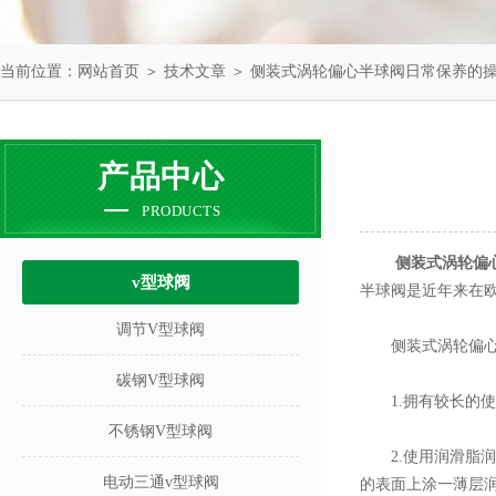
当前位置：
网站首页
＞
技术文章
＞ 侧装式涡轮偏心半球阀日常保养的
产品中心
PRODUCTS
侧装式涡轮偏
v型球阀
半球阀是近年来在
调节V型球阀
侧装式涡轮偏心
碳钢V型球阀
1.拥有较长的使
不锈钢V型球阀
2.使用润滑脂润
电动三通v型球阀
的表面上涂一薄层