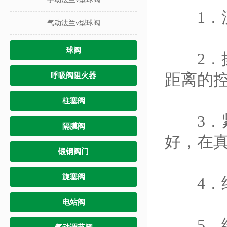
1．流
气动法兰v型球阀
球阀
2．操
距离的
呼吸阀阻火器
柱塞阀
3．紧
隔膜阀
好，在
锻钢阀门
旋塞阀
4．结
电站阀
5．维