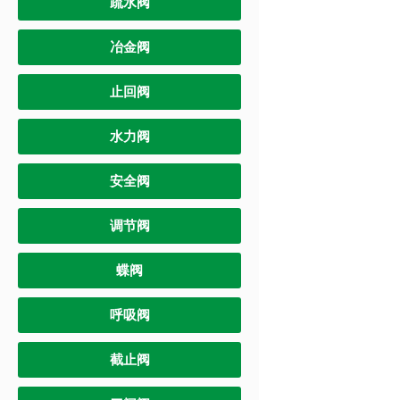
疏水阀
冶金阀
止回阀
水力阀
安全阀
调节阀
蝶阀
呼吸阀
截止阀