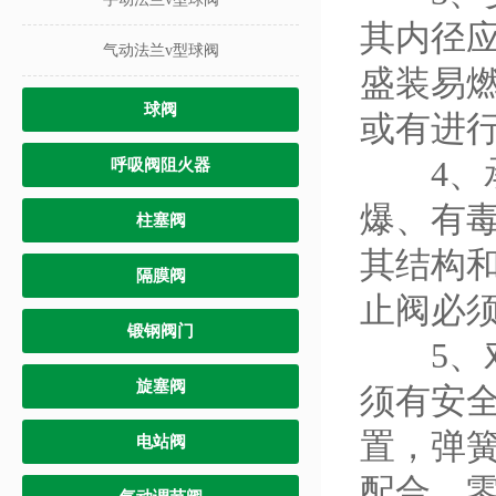
其内径
气动法兰v型球阀
盛装易
球阀
或有进
4、承
呼吸阀阻火器
爆、有
柱塞阀
其结构
隔膜阀
止阀必
锻钢阀门
5、对
旋塞阀
须有安
置，弹
电站阀
配合、