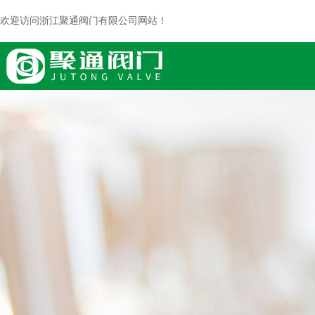
欢迎访问浙江聚通阀门有限公司网站！