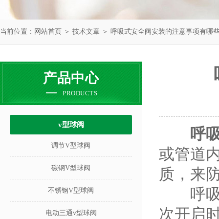
当前位置：
网站首页
＞
技术文章
＞ 呼吸式安全阀安装的注意事项有哪
产品中心
PRODUCTS
v型球阀
呼
调节V型球阀
或管道
碳钢V型球阀
质，来
呼吸式
不锈钢V型球阀
次开启
电动三通v型球阀