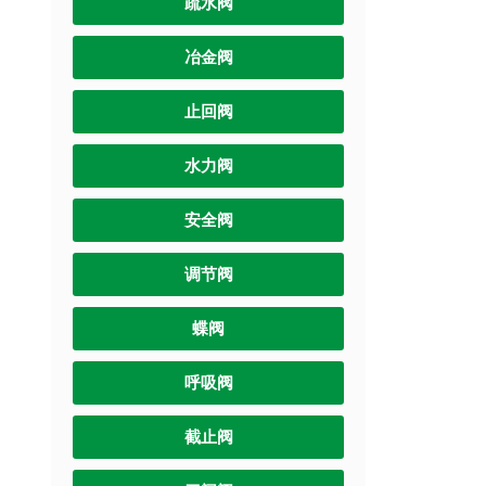
疏水阀
冶金阀
止回阀
水力阀
安全阀
调节阀
蝶阀
呼吸阀
截止阀