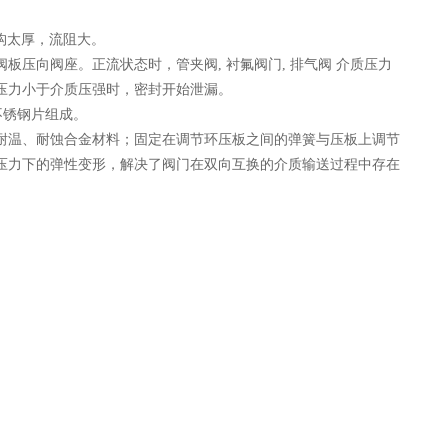
构太厚，流阻大。
向阀座。正流状态时，管夹阀, 衬氟阀门, 排气阀 介质压力
压力小于介质压强时，密封开始泄漏。
锈钢片组成。
耐温、耐蚀合金材料；固定在调节环压板之间的弹簧与压板上调节
压力下的弹性变形，解决了阀门在双向互换的介质输送过程中存在