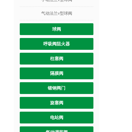
气动法兰v型球阀
球阀
呼吸阀阻火器
柱塞阀
隔膜阀
锻钢阀门
旋塞阀
电站阀