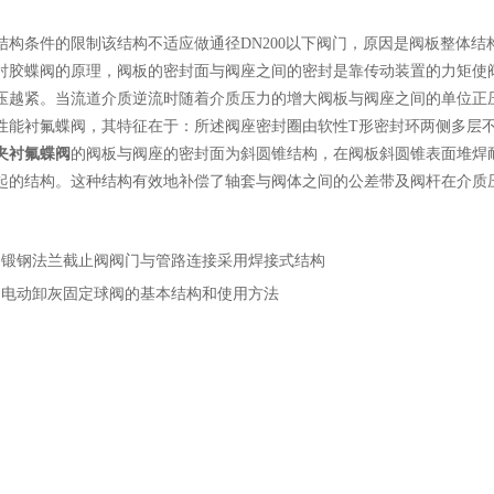
条件的限制该结构不适应做通径DN200以下阀门，原因是阀板整体结
蝶阀的原理，阀板的密封面与阀座之间的密封是靠传动装置的力矩使阀板压
压越紧。当流道介质逆流时随着介质压力的增大阀板与阀座之间的单位正
衬氟蝶阀，其特征在于：所述阀座密封圈由软性T形密封环两侧多层不
夹衬氟蝶阀
的阀板与阀座的密封面为斜圆锥结构，在阀板斜圆锥表面堆焊
起的结构。这种结构有效地补偿了轴套与阀体之间的公差带及阀杆在介质
。
：
锻钢法兰截止阀阀门与管路连接采用焊接式结构
：
电动卸灰固定球阀的基本结构和使用方法