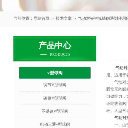
当前位置：
网站首页
＞
技术文章
＞ 气动对夹衬氟蝶阀遇到使用
产品中心
PRODUCTS
气动对
v型球阀
用。适用于
气动对夹衬
调节V型球阀
圆盘形的蝶
自锁能力，
碳钢V型球阀
还能改善阀
环。大型气
不锈钢V型球阀
气动对
电动三通v型球阀
一、由于多