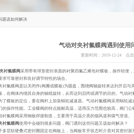
问题该如何解决
气动对夹衬氟蝶阀遇到使用
更新时间：2019-12-24 点
夹衬氟蝶阀
采用带有球形密封表面的衬聚四氟乙烯包衬蝶板，操作轻便，
要求可靠密封和良好调节特性的场合。
氟蝶阀是以关闭件(阀瓣或蝶板)为圆盘，围绕阀轴旋转来达到开启与关
板，在阀体内绕其自身的轴线旋转，从而达到启闭或调节的目的。气动衬氟
为了蝶板的定位，要在阀杆上加装蜗轮减速器。气动衬氟蝶阀采用蜗轮减
门的操作性能。工业蝶阀的特点能耐高温，适用压力范围也较高，阀门公
动衬氟蝶阀采用钢板焊接制造，主要用于高温介质的烟风道和煤气管道。
夹衬氟蝶阀
使用中会碰到很多问题，阀门遇到这些问题又该如何解决？
层软硬叠式密封圈固定在阀板上，当阀板常开状态时介质对其密封面形