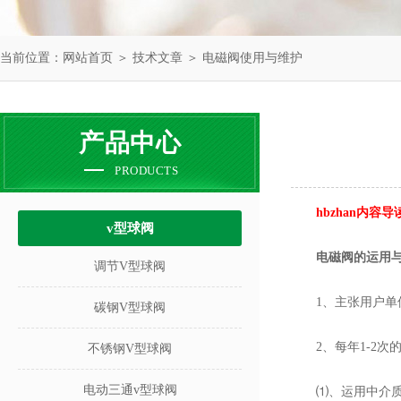
当前位置：
网站首页
＞
技术文章
＞ 电磁阀使用与维护
产品中心
PRODUCTS
hbzhan内
v型球阀
电磁阀的运用与
调节V型球阀
1、主张用户单位
碳钢V型球阀
2、每年1-2次
不锈钢V型球阀
电动三通v型球阀
⑴、运用中介质