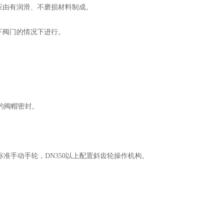
应由有润滑、不磨损材料制成。
下阀门的情况下进行。
的阀帽密封。
准手动手轮，DN350以上配置斜齿轮操作机构。