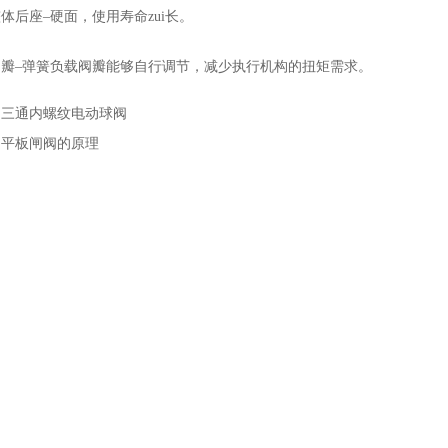
后座–硬面，使用寿命zui长。
–弹簧负载阀瓣能够自行调节，减少执行机构的扭矩需求。
：
三通内螺纹电动球阀
：
平板闸阀的原理