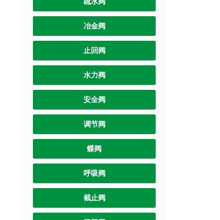
疏水阀
冶金阀
止回阀
水力阀
安全阀
调节阀
蝶阀
呼吸阀
截止阀