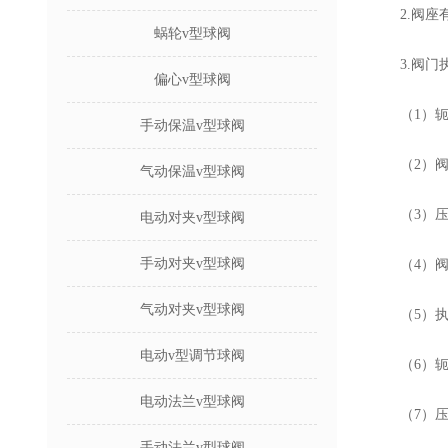
2.阀座有
蜗轮v型球阀
3.阀门执
偏心v型球阀
（1）轭架
手动保温v型球阀
（2）阀杆
气动保温v型球阀
（3）压力
电动对夹v型球阀
手动对夹v型球阀
（4）阀座
气动对夹v型球阀
（5）执行
电动v型调节球阀
（6）轭架
电动法兰v型球阀
（7）压盖
手动法兰v型球阀