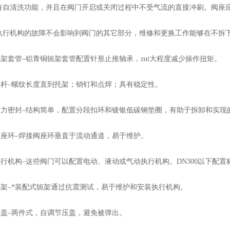
自清洗功能，并且在阀门开启或关闭过程中不受气流的直接冲刷。阀座
行机构的故障不会影响到阀门的其它部分，维修和更换工作能够在不拆
套管–铝青铜轭架套管配置针形止推轴承，zui大程度减少操作扭矩。
–螺纹长度直到托架；销钉和点焊；具有稳定性。
密封–结构简单，配置分段扣环和镀银低碳钢垫圈，有助于拆卸和实现
环–焊接阀座环垂直于流动通道，易于维护。
机构–这些阀门可以配置电动、液动或气动执行机构。DN300以下配置标
–*装配式轭架通过抗震测试，易于维护和安装执行机构。
–两件式，自调节压盖，避免被弹出。