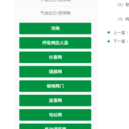
（8）整体
气动法兰v型球阀
（9）阀瓣
球阀
上一篇
下一篇
呼吸阀阻火器
柱塞阀
隔膜阀
锻钢阀门
旋塞阀
电站阀