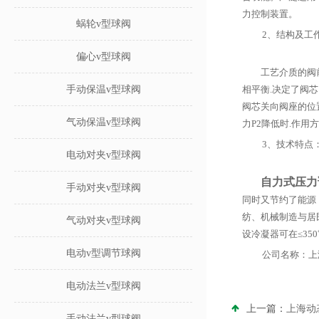
力控制装置。
蜗轮v型球阀
2、结构及工
偏心v型球阀
工艺介质的阀前压
手动保温v型球阀
相平衡.决定了阀芯
阀芯关向阀座的位
气动保温v型球阀
力P2降低时.作用
3、技术特点
电动对夹v型球阀
自力式压力
手动对夹v型球阀
同时又节约了能源
纺、机械制造与居
气动对夹v型球阀
设冷凝器可在≤35
电动v型调节球阀
公司名称：上
电动法兰v型球阀
上一篇：
上海动
手动法兰v型球阀