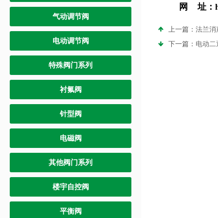
网
址：
气动调节阀
上一篇：
法兰消
电动调节阀
下一篇：
电动二
特殊阀门系列
衬氟阀
针型阀
电磁阀
其他阀门系列
楼宇自控阀
平衡阀