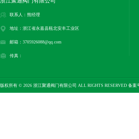
浙江聚通阀门有限公司
联系人：熊经理
地址：浙江省永嘉县瓯北安丰工业区
邮箱：3705926088@qq.com
传真：
版权所有 © 2026 浙江聚通阀门有限公司 ALL RIGHTS RESERVED 备