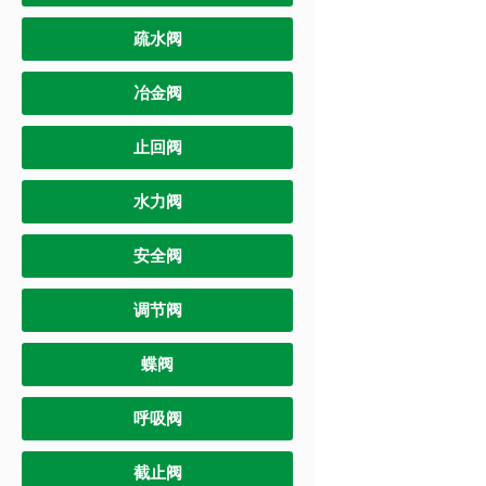
疏水阀
冶金阀
止回阀
水力阀
安全阀
调节阀
蝶阀
呼吸阀
截止阀