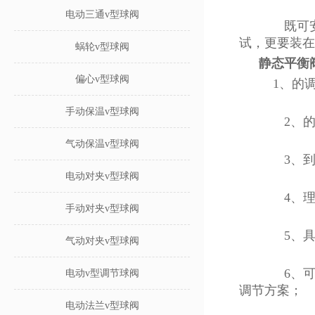
电动三通v型球阀
既可安装
试，更要装在
蜗轮v型球阀
静态平衡
偏心v型球阀
1、的调
手动保温v型球阀
2、的
气动保温v型球阀
3、到1
电动对夹v型球阀
4、理论
手动对夹v型球阀
5、具备
气动对夹v型球阀
6、可方
电动v型调节球阀
调节方案；
电动法兰v型球阀