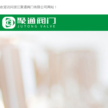
欢迎访问浙江聚通阀门有限公司网站！