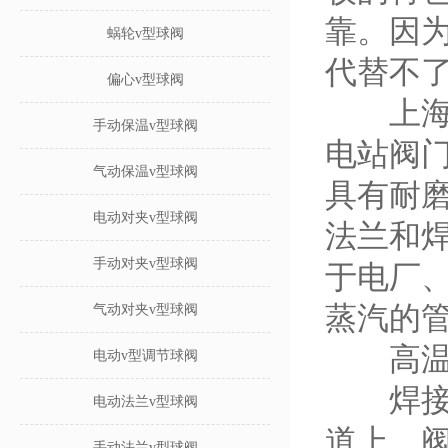
靠。因
蜗轮v型球阀
代替不
偏心v型球阀
上海埃
手动保温v型球阀
电站阀门
气动保温v型球阀
具有耐
电动对夹v型球阀
法兰和
手动对夹v型球阀
于电厂
蒸汽的
气动对夹v型球阀
高温高
电动v型调节球阀
焊接式
电动法兰v型球阀
道上，
手动法兰v型球阀