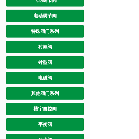
气动调节阀
电动调节阀
特殊阀门系列
衬氟阀
针型阀
电磁阀
其他阀门系列
楼宇自控阀
平衡阀