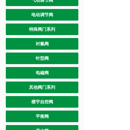
气动调节阀
电动调节阀
特殊阀门系列
衬氟阀
针型阀
电磁阀
其他阀门系列
楼宇自控阀
平衡阀