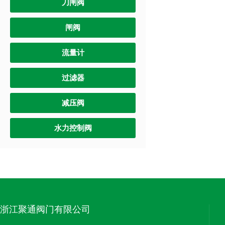
刀闸阀
闸阀
流量计
过滤器
减压阀
水力控制阀
浙江聚通阀门有限公司