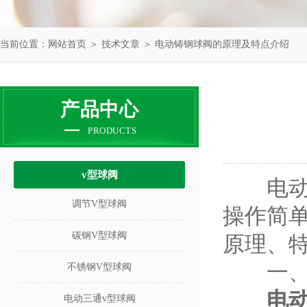
当前位置：
网站首页
＞
技术文章
＞ 电动铸钢球阀的原理及特点介绍
产品中心
PRODUCTS
v型球阀
电动铸
调节V型球阀
操作简
碳钢V型球阀
原理、
一、
不锈钢V型球阀
电
电动三通v型球阀