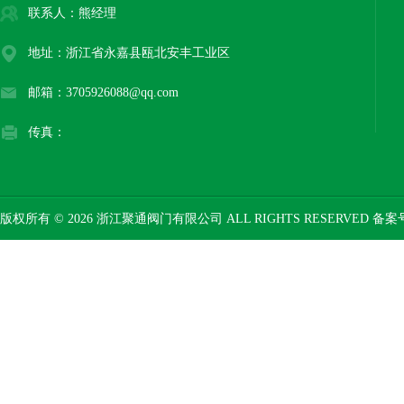
联系人：熊经理
地址：浙江省永嘉县瓯北安丰工业区
邮箱：3705926088@qq.com
传真：
版权所有 © 2026 浙江聚通阀门有限公司 ALL RIGHTS RESERVED 备